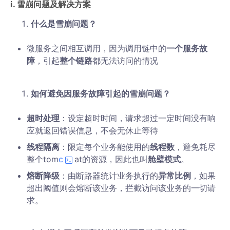
ⅰ. 雪崩问题及解决方案
什么是雪崩问题？
微服务之间相互调用，因为调用链中的
一个服务故
障
，引起
整个链路
都无法访问的情况
如何避免因服务故障引起的雪崩问题？
超时处理
：设定超时时间，请求超过一定时间没有响
应就返回错误信息，不会无休止等待
线程隔离
：限定每个业务能使用的
线程数
，避免耗尽
整个tom
c
at的资源，因此也叫
舱壁模式
。
熔断降级
：由断路器统计业务执行的
异常比例
，如果
超出阈值则会熔断该业务，拦截访问该业务的一切请
求。