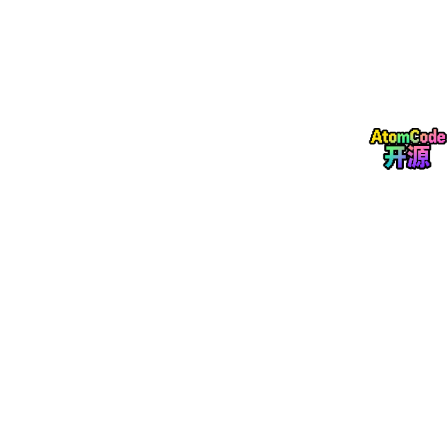
数据，甚至 500 台以下规模的集群的汇总运行情况。
广泛的开源生态
：Sentinel 提供开箱即用的与其它开
源框架/库的整合模块，例如与 Spring Cloud、Dubb
o、gRPC 的整合。您只需要引入相应的依赖并进行
简单的配置即可快速地接入 Sentinel。
完善的 SPI 扩展点
：Sentinel 提供简单易用、完善的
SPI 扩展接口。您可以通过实现扩展接口来快速地定
制逻辑。例如定制规则管理、适配动态数据源等。
java -Dserver.
port
=8090 -Dcsp.sentinel.dashboard.
se
访问
http://localhost:8090
页面，就可以看到sentinel的控制台
了：
需要输入账号和密码，默认都是：
sentinel