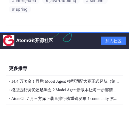
# intellij-idea
# java-rabbitmq
# sentinel
# spring
AtomGit开源社区
加入社区
ⅲ. Sentinel 介绍和安装
Sentinel
是阿里巴巴开源的一款微服务流量控制组件。官网地址：
更多推荐
https://sentinelguard.io/zh-cn/index.html
Sentinel
具有以下特征：
·
14.4 万奖金！昇腾 Model Agent 模型适配大赛正式起航（第二季）
丰富的应用场景
：Sentinel 承接了阿里巴巴近 10 年
·
模型适配调优还是黑盒？Model Agent新版本让每一步都清晰可见
的双十一大促流量的核心场景，例如秒杀（即突发流
·
AtomGit 7 月三方库下载量排行榜重磅发布！community 累计破百万断层领跑，Chromium 组件全面霸榜
量控制在系统容量可以承受的范围）、消息削峰填
谷、集群流量控制、实时熔断下游不可用应用等。
完备的实时监控
：Sentinel 同时提供实时的监控功
能。您可以在控制台中看到接入应用的单台机器秒级