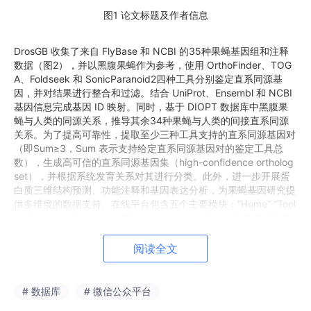
图1 论文标题及作者信息
DrosGB 收集了来自 FlyBase 和 NCBI 的35种果蝇基因组和注释
数据（图2），并以黑腹果蝇作为参考，使用 OrthoFinder、TOG
A、Foldseek 和 SonicParanoid2四种工具分别鉴定直系同源基
因，并对结果进行整合和过滤。结合 UniProt、Ensembl 和 NCBI
基因信息完成基因 ID 映射。同时，基于 DIOPT 数据库中黑腹果
蝇与人类的同源关系，推导其余34种果蝇与人类的间接直系同源
关系。为了提高可靠性，提取至少三种工具支持的直系同源基因对
（即Sum≥3，Sum 表示支持给定直系同源基因对的鉴定工具总
数），生成高可信的直系同源基因集（high-confidence ortholog
set），并根据系统发育关系对其进行分类。此外，进一步开展蛋
白质三维结构预测、功能注释和基因表达分析，为果蝇基因研究提
供多维度的数据支持。在线平台包含五个主要模块：“Home” “Tool
s” “Browse” “Download”和“About”。其中，“Tools”模块集成了多
个功能——基因搜索、同源 ID 映射、BLAST、基因树构建、序列
获取、引物设计、基因组共线性及蛋白三维结构搜索。“Browse”模
阅读全文
块包括三个子模块：物种信息、物种树和高置信度直系同源概览。
“Download”模块提供四种同源推断工具的结果、高可信同源基因
集数据、FlyBase 参考数据、基因表达数据、基因组与注释等资
# 数据库
# 微信公众平台
源。