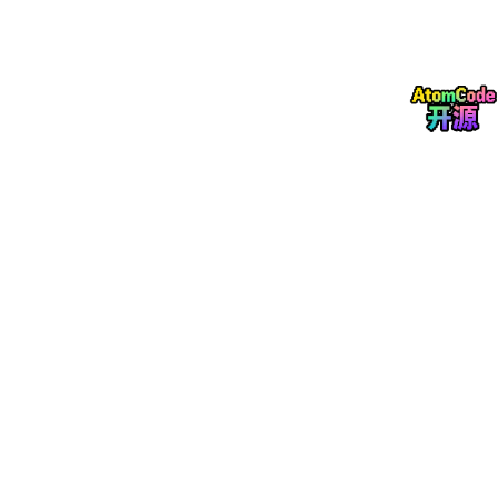
的 D. simulans、D. sechellia 和 D. mauritiana，其高可信同源比
例更高，而系统发育距离较远的物种则相对较低。基于系统发育关
系对高可信直系同源基因进行分类（图3B），发现共有6889个蛋
白编码基因（49.3%）。在35个物种中共享，为果蝇属核心基因
（Drosophilagenus core genes）；3927个基因（28.1%）为软
核心基因（Drosophilagenus softcore genes），存在于两个亚属
中超过50%的物种；100个基因（0.7%）为云基因(Drosophilage
nus cloud gene)，存在于两个亚属中少于50%的物种。同时，还
鉴定出具有明显谱系分布倾向的亚属偏倚基因：其中665个为 Sop
hophora 亚属偏倚基因（4.8%, Sophophora subgenus-biased g
enes)，主要分布于 Sophophora 物种中，而在 Drosophila 亚属
中的保留比例不足50%；相应地，73个为 Drosophila 亚属偏倚基
因（0.5%, Drosophila subgenus-biased genes），呈现相反的
分布模式。进一步在 Sophophora 亚属内部，识别出91个核心基
因（0.7%, Sophophora subgenus core gene）、1283个软核心
基因（9.2%, Sophophora subgenus softcore gene）和758个云
基因（5.4%, Sophophora subgenus cloud gene）。此外，黑腹
果蝇特有基因为200个（1.4%, Drosophila melanogaster-specific
gene）。GO 富集分析结果表明果蝇属核心基因显著富集于有机磷
代谢、细胞分解代谢和氧酸代谢等基础代谢过程（图3C），主要
定位于胞内囊泡系统，提示其在基础代谢、细胞内运输和核酸处理
等基本生命活动中发挥关键作用。相比之下，200个黑腹果蝇特有