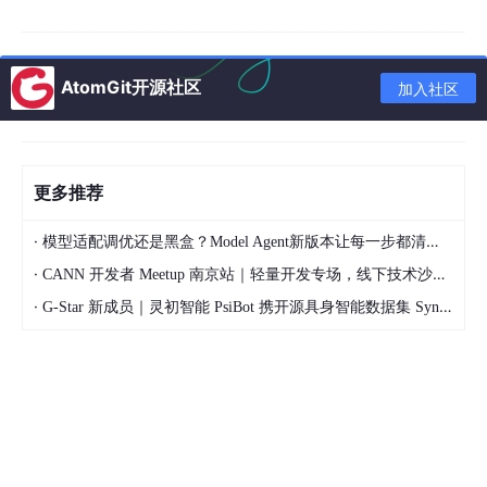
AtomGit开源社区
加入社区
更多推荐
·
模型适配调优还是黑盒？Model Agent新版本让每一步都清晰可见
·
CANN 开发者 Meetup 南京站｜轻量开发专场，线下技术沙龙正式开启报名
·
G-Star 新成员｜灵初智能 PsiBot 携开源具身智能数据集 SynData 入驻 AtomGit
图2 DrosGB数据库的处理流程与内容概览
对同源基因结果进行统计发现，在34种果蝇物种中，约90%的基
因可在黑腹果蝇中找到对应的直系同源基因；即便在更严格的高可
信标准（Sum≥3）下，各物种仍保持约70%的同源比例（图3
A）。与黑腹果蝇亲缘关系较近的物种，如melanogaster亚群中