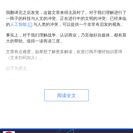
我翻译完之后发觉，这篇文章来得太及时了。对于我们理解进行了
一阵子的科技与人文的冲突、正在进行中的文明的冲突、已经来临
的
人工智能
与人类的冲突，可以提供一个非常有启发的视角。
事实上，对于我们理解战争、认识商业，乃至做好自媒体，都有莫
大的帮助。值得一读再读三度。
文章有点难度，如果想了解更多解读，欢迎订阅不懂经知识星球
（文末扫码加入）。
以下为原文。
------
Why the Culture Wins: An Appreciation of Iain M. B
阅读全文
anks
by Prof. Joseph Heath
多年以前，一位很懂行的朋友递给我一本书，跟我说，“现在，你
必须读一下这本书。”那是伊恩·班克斯的**《武器浮生录》**（Us