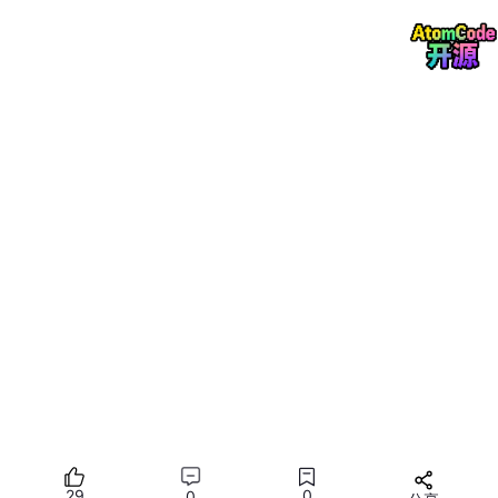
的阐释。对我来说，
这使班克斯成为了 20 世纪末科幻小说中伟大
的先知之一。
与当时其他“有远见的”作家——威廉·吉布森、尼尔·史蒂芬森相
比，班克斯没有得到足够的重视。这是因为，在某些方面，吉布森
和斯蒂芬森预见到了技术的演变，并想象到了当世界转变为“赛博
空间”后的样子。他们两位至关重要，帮助我们理解了社会中真正
的技术革命，这个革命并非机械性的，而是在于信息的收集、传输
和处理。
相比之下，**班克斯想象的未来，首先是关于文化的演变，其次才
是技术。**而我认为，他的理解更为深刻。然而，文化的力量在我
们周围无处不在，完全影响着我们对世界的认知，我们很难找到一
个能够观察长期趋势的视角，所以，班克斯的观点没有得到应有的
重视。
事实上，现代的科幻作家很少涉及到文化和社会的演变，
他们所设
想的未来世界的标准类型，往往就是一个拥有着先进技术的古老社
会结构。
最著名的例子无疑就是弗兰克·赫伯特的《沙丘》，它构想了一种
先进的银河文明，但社会结构是由敌对的“家族”主导，这些“家族”
组成了大的“部落”，名义上它们又都在“皇帝”的权威之下。
29
0
0