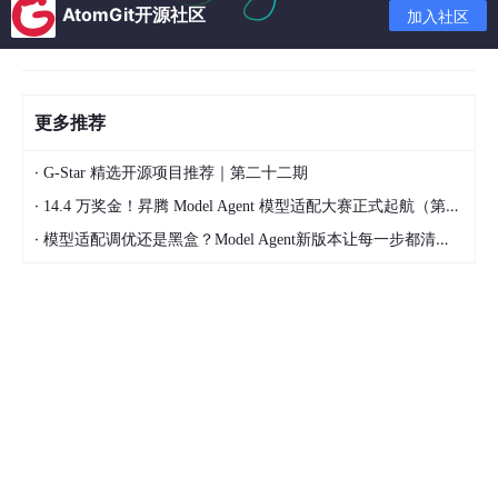
e of Weapons）。
AtomGit开源社区
加入社区
我看了一眼书背面的介绍，问她，“什么是文化？”
“嗯，这个不太好解释。”她看上去准备开展一场漫长的对话。
更多推荐
“在泰国，有一种特别的狗。无论你走到哪里，都能看到这种狗，
它在路边徘徊，在市场周围转悠。问题是，它不是一个品种，而是
·
各种常见的狗。无论是什么品种的狗，只要将它释放到街头，经过
G-Star 精选开源项目推荐｜第二十二期
几代繁衍，它们都会回归到"狗"的本质。这就是
文化的本质，它就
·
14.4 万奖金！昇腾 Model Agent 模型适配大赛正式起航（第二季）
像是在所有文化之间的竞争中脱颖而出的进化胜利者，是吸引力的
·
最终归宿
。”
模型适配调优还是黑盒？Model Agent新版本让每一步都清晰可见
“我想看了，”我说。
“哦，还有一个更棒的情节，主角的头被砍掉了——或者更准确地
说，他的身体被砍掉了——于是无人机给了他一顶帽子作为康复礼
物……”
最终，我并没有特别喜欢**《武器浮生录》
，但觉得它还不错，于
是我买了班克斯的另外一本书，
《腓尼基启示录》**（Consider P
hlebas），并且读完了它。
我发现，这本书对他所创造的世界的基本前提做出了更加令人满意