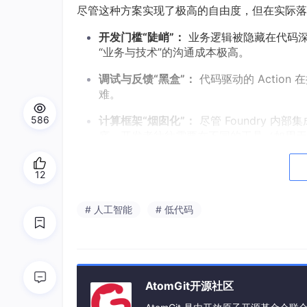
尽管这种方案实现了极高的自由度，但在实际落
开发门槛“陡峭”：
业务逻辑被隐藏在代码深
“业务与技术”的沟通成本极高。
调试与反馈“黑盒”：
代码驱动的 Actio
难。
计算框架“烟囱化”：
尽管 Foundry 内部
586
底。开发者往往需要在不同的工具（如用于批处理的 
跳跃。
12
Palantir 的未来愿景：算子化与
AI
驱动
有趣的是，Palantir 本身也意识到了这种“代码
# 人工智能
# 低代码
ntir 明确强化了类似于
‘Logic Binding（逻辑
动作的精准映射。
Palantir 指出：
“未来的动作扩展不应只是写死的代
产。”
这实际上暗示了一个信号：
可视化、算子
径。
AtomGit开源社区