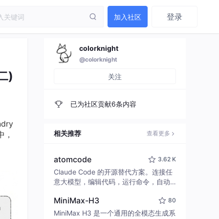
登录
加入社区
colorknight
@colorknight
二)
关注
已为社区贡献6条内容
ry
相关推荐
中，
查看更多
atomcode
3.62 K
Claude Code 的开源替代方案。连接任
意大模型，编辑代码，运行命令，自动
验证 — 全自动执行。用 Rust 构建，极
MiniMax-H3
80
致性能。 ｜ An open-source alternativ
e to Claude Code. Connect any LLM,
MiniMax H3 是一个通用的全模态生成系