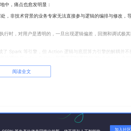
地中，痛点也愈发明显：
处，非技术背景的业务专家无法直接参与逻辑的编排与修改，
n 在执行时，对用户是透明的，一旦出现逻辑偏差，回溯和调试极其
集成了 Spark 等引擎，但 Action 逻辑与底层算力引擎的解耦并不
Pipeline Builder 和用于实时逻辑的 Workshop）之
阅读全文
中心化”的局限。在其最新的 AIP Logic 技术演进及产品规划中，P
绑定）’
的机制——即通过声明式逻辑取代硬编码，实现 AI 意图
码，而应是可以被 AI 代理（Agents）动态理解和调用的逻
化、以及跨框架的逻辑编排，才是动态本体走向规模化应用的最
加入社区