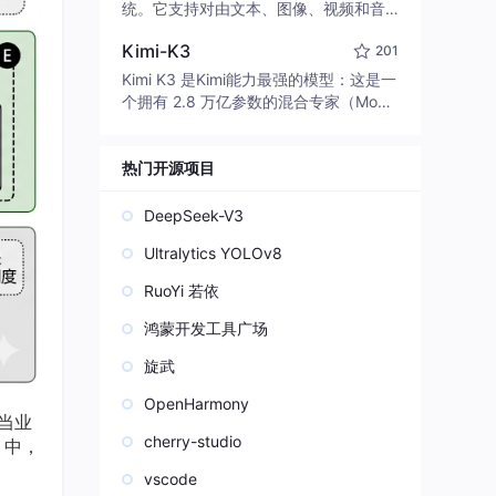
edit code, run commands, and verify
统。它支持对由文本、图像、视频和音
changes — autonomously. Built in Rus
频组成的多模态上下文进行统一理解，
t for speed. Get Started
Kimi-K3
201
并能生成分辨率高达 2K、时长可达 15
秒的带原生立体声音频的视频。得益于
Kimi K3 是Kimi能力最强的模型：这是一
面向任务泛化的系统设计，H3 在预训练
个拥有 2.8 万亿参数的混合专家（Mo
阶段就已具备广泛的多模态上下文理解
E）模型，具备原生视觉理解能力，并支
与生成能力，能够出色地执行复杂的多
持 100 万 token 的上下文窗口。
模态指令。
热门开源项目
DeepSeek-V3
Ultralytics YOLOv8
RuoYi 若依
鸿蒙开发工具广场
旋武
OpenHarmony
当业
cherry-studio
中，
vscode