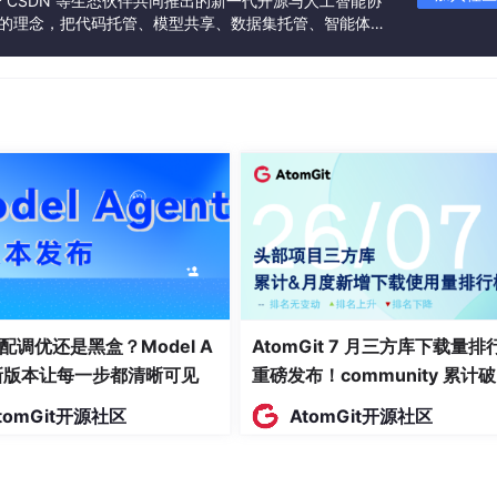
联合 CSDN 等生态伙伴共同推出的新一代开源与人工智能协
径
”的理念，把代码托管、模型共享、数据集托管、智能体开
发者提供从开发、训练到部署的一站式体验。
配调优还是黑盒？Model A
AtomGit 7 月三方库下载量排
t新版本让每一步都清晰可见
重磅发布！community 累计
万断层领跑，Chromium 组件
tomGit开源社区
AtomGit开源社区
面霸榜