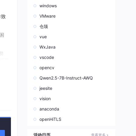
windows
导致
VMware
仓颉
困
vue
WxJava
彻
vscode
间频繁
opencv
Qwen2.5-7B-Instruct-AWQ
ala
jeesite
与本体
vision
anaconda
辑资
openHiTLS
佳路
活动日历
查看更多