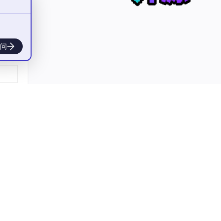
象层来
问
抽象
量的
同的框
 P
业务
系统
本兼
间建立