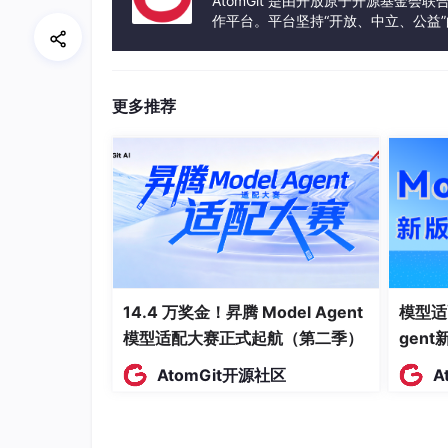
AtomGit 是由开放原子开源基金会
赋能者：HuggingFists 的“全栈算子”路
作平台。平台坚持“开放、中立、公益
发体验和算力服务整合在一起，为开
更多推荐
14.4 万奖金！昇腾 Model Agent
模型适
模型适配大赛正式起航（第二季）
gen
AtomGit开源社区
A