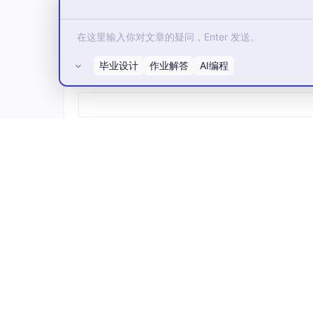
算力解耦”的架构，使其成为了动态本体落地的天
相比于仍然以代码资产为核心组织方式的传统平台，H
构建系统。它从底层架构上就实现了数据流（ETL
毕业设计
作业解答
AI编程
所有评论(0)
从“写代码”到“编排算子”：
HuggingF
为直观的算子。这不仅让业务专家能够参与
流动都清晰可见。
天生的跨计算框架能力：
区别于 Palant
架下透明切换。这意味着，针对本体的一个
B 级的全量数据扫描。
极致的局部进化：
动态本体的落地需要“局部化
痛点，通过简单替换或扩展局部算子（如引
的根基。
当然，算子化体系本身也并非“银弹”。随着算
容、权限隔离以及跨团队复用等新的复杂度问题
某种意义上，动态本体真正需要解决的，并不仅仅