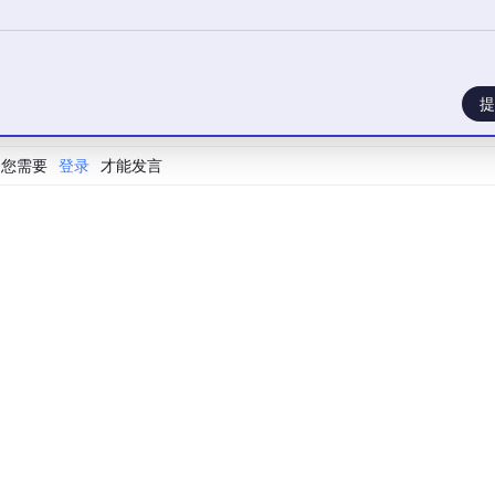
然“赋能者”。
uggingFists 更倾向于从一开始便将“算子化”作为统一抽
）与决策流（Action）的真正统一：
提
ists 将复杂的业务逻辑（包括模型推理、数据转换、事务补偿）全部
决策编排，更通过可视化画布实现了逻辑的“白盒化”，每一个张
您需要
登录
才能发言
ir 相对闭塞的计算环境，HuggingFists 允许同一个业务流程在不
扩展动作，既可以处理前端毫秒级的单次请求，也可以无缝扩展到
迭代”。HuggingFists 的算子化架构支持开发者针对特定的
入超参搜索或人工校验算子）来持续优化系统，而无需触动整个
子规模的不断增长，系统同样会逐渐面临算子治理、依赖管理、版
。
是“是否算子化”，而是如何在“抽象能力”与“工程可治理性”之