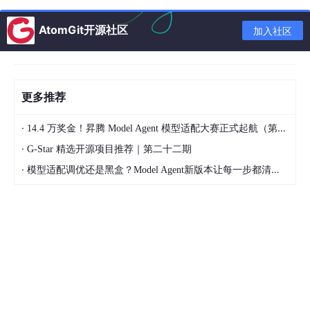
AtomGit开源社区
加入社区
3）
条件概率
——在事件A已发生的条件下，事件B发生的概率写
作：
3.原理
更多推荐
基本思想
·
14.4 万奖金！昇腾 Model Agent 模型适配大赛正式起航（第二季）
1）利用线性模型
根据特征的重要性计算
·
G-Star 精选开源项目推荐｜第二十二期
出一个值
·
模型适配调优还是黑盒？Model Agent新版本让每一步都清晰可见
2）利用sigmoid函数将f(x)的输出值映射为概率值
3）设置阈值，比如说阈值为0.6，则输出概率值大于0.6，则分类
为1类，否则分类为0类。