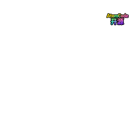
损失函数
这部分不讲函数的具体推导过程，只讲逻辑关系，感兴趣的
可以自行
AI
一下
跟线性回归类似，逻辑回归也需要有一个损失函数来收敛最终的结
果。
在逻辑回归中，我们一般通过二分类交叉熵损失函数来评估模型预
测值与真实值之间的差距。而二分类交叉熵损失函数又是从似然函
数变换得来的。因此，我们先讲一下似然函数。
1）似然函数
假设一个场景，我们需要预测一个二分类问题，目标值分别为1和
0。
当我们有60%的概率确认预测值的标签为1的时候，相对应的，我
们就有40%的概率（1-0.6=0.4）确认预测值的标签为0。