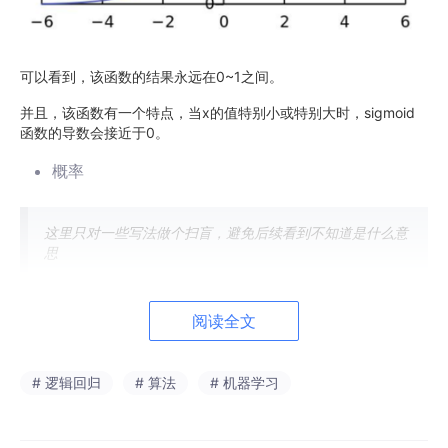
可以看到，该函数的结果永远在0~1之间。
并且，该函数有一个特点，当x的值特别小或特别大时，sigmoid
函数的导数会接近于0。
概率
这里只对一些写法做个扫盲，避免后续看到不知道是什么意
思
1）边际概率——单一事件发生的可能性，事件A发生的可能性写
阅读全文
作：
2）联合概率——多个，独立事件同时发生的概率，事件A与事件B
# 逻辑回归
# 算法
# 机器学习
同时发生的概率写作：
或
独立事件间，该等式成立：