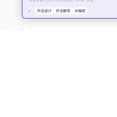
双重量化（Double Quantization）
毕业设计
作业解答
AI编程
所有评论(0)
W_quant = quant_NF4(W / scale)
scale_q = quant_8bit(scale)
额外节省约 0.5 bit/参数，显存再降 10~15%。
FP8 量化（Hopper/Blackwell 原
格式
指数
尾数
E4M3
4
3
E5M2
5
2
FP8 保留浮点结构，兼具 FP16 动态范围和 INT8
INT4 + FP8 混合量化（终极压缩方