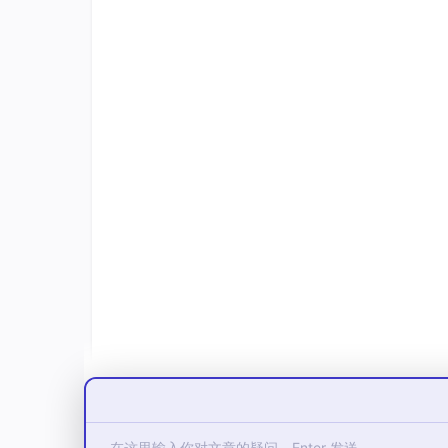
LoRA+
A/B不同学习率
AdaLoRA
动态秩分配
DoRA
权重方向+幅度分解
2.3 量化体系（数值精度压缩）
NF4（NormalFloat4）— 正态分
量化值由以下公式确定：
q_i = erf⁻¹((2i+1)/2⁴ - 1) · σ · √2
设计原理：
权重服从正态分布，NF4 是信息论最
误差特性：
MAE ≈ 0.008~0.012（7B 模型实测）
性能损失 0.1~0.3%（与全精度相比）