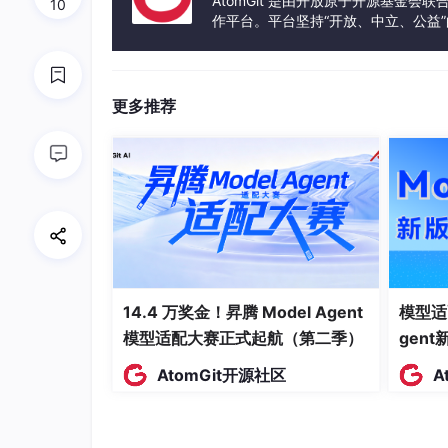
AtomGit 是由开放原子开源基金会
10
作平台。平台坚持“开放、中立、公益
守恒3 — 感知重要性权重：
并非所有信息等价，重
发体验和算力服务整合在一起，为开
CT的低频系数）。
更多推荐
§2｜AI 权重压缩层
2.1 LoRA 低秩分解（核心公式）
W’ = W₀ + (α/r) · B · A
W₀ ∈ ℝ^(d×k)：冻结原始权重
A ∈ ℝ^(r×k)：下采样矩阵（可训练）
14.4 万奖金！昇腾 Model Agent
模型适
B ∈ ℝ^(d×r)：上采样矩阵（可训练）
模型适配大赛正式起航（第二季）
gen
r：Rank（秩），控制学习容量
AtomGit开源社区
A
α：缩放因子
数学根基：SVD 最佳秩-r 近似