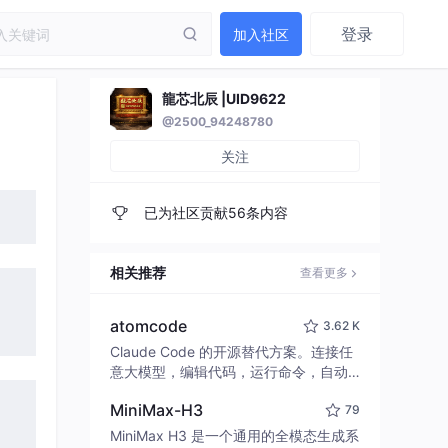
登录
加入社区
龍芯北辰 |UID9622
@2500_94248780
关注
已为社区贡献56条内容
相关推荐
查看更多
atomcode
3.62 K
Claude Code 的开源替代方案。连接任
意大模型，编辑代码，运行命令，自动
验证 — 全自动执行。用 Rust 构建，极
MiniMax-H3
79
致性能。 ｜ An open-source alternativ
e to Claude Code. Connect any LLM,
MiniMax H3 是一个通用的全模态生成系