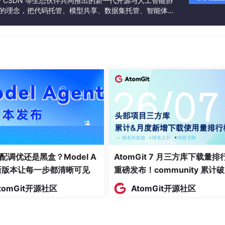
联合 CSDN 等生态伙伴共同推出的新一代开源与人工智能协
”的理念，把代码托管、模型共享、数据集托管、智能体开
要的信息要给予更高保护（LoRA的大权重 / NF4的正态分布 /
发者提供从开发、训练到部署的一站式体验。
配调优还是黑盒？Model A
AtomGit 7 月三方库下载量排
t新版本让每一步都清晰可见
重磅发布！community 累计
万断层领跑，Chromium 组件
tomGit开源社区
AtomGit开源社区
面霸榜