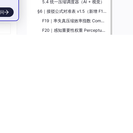
5.4 统一压缩调度器（AI + 视觉）
§6｜接驳公式对准表 v1.5（新增 F19-F22）
问
F19｜率失真压缩效率指数 CompressionEfficiency
F20｜感知重要性权重 PerceptualImportance
F21｜低维子空间近似误差 LowRankApproxError
F22｜帧间预测残差能量 TemporalResidualEnergy
§7｜龍魂算法公司产品矩阵
7.1 两大核心产品线
7.2 护城河产品路线图
7.3 神经压缩技术栈（Phase 3 核心）
§8｜DNA 追溯 + 三色审计
8.1 DNA 链
8.2 三色审计映射
§9｜一票否决（接驳公式对准表 §S）