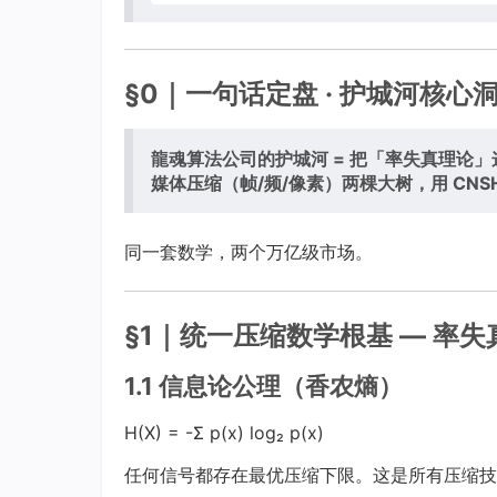
§0｜一句话定盘 · 护城河核心
龍魂算法公司的护城河 = 把「率失真理论」这
媒体压缩（帧/频/像素）两棵大树，用 CNS
同一套数学，两个万亿级市场。
§1｜统一压缩数学根基 — 率失
1.1 信息论公理（香农熵）
H(X) = -Σ p(x) log₂ p(x)
任何信号都存在最优压缩下限。这是所有压缩技