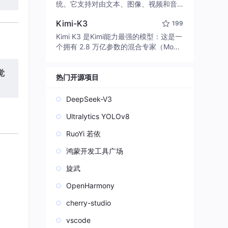
edit code, run commands, and verify
统。它支持对由文本、图像、视频和音
changes — autonomously. Built in Rus
频组成的多模态上下文进行统一理解，
t for speed. Get Started
Kimi-K3
199
并能生成分辨率高达 2K、时长可达 15
秒的带原生立体声音频的视频。得益于
Kimi K3 是Kimi能力最强的模型：这是一
面向任务泛化的系统设计，H3 在预训练
个拥有 2.8 万亿参数的混合专家（Mo
阶段就已具备广泛的多模态上下文理解
E）模型，具备原生视觉理解能力，并支
与生成能力，能够出色地执行复杂的多
持 100 万 token 的上下文窗口。
觉
模态指令。
热门开源项目
DeepSeek-V3
Ultralytics YOLOv8
RuoYi 若依
鸿蒙开发工具广场
旋武
OpenHarmony
cherry-studio
vscode