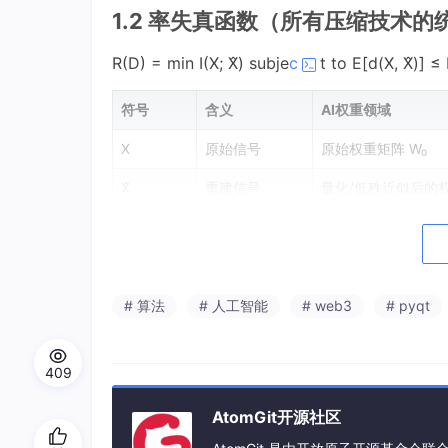
1.2 率失真函数（所有压缩技术的
R(D) = min I(X; X̂) subje
c
t to E[d(X, X̂)] ≤
符号
含义
AI权重领域
X
原始信号
原始权重矩阵 W₀
X̂
重建信号
量化/低秩近似后的
D
失真度量
任务性能损失 / 量化
R
码率
参数量（dr+rk / b
I(X;X̂)
互信息
保留多少原始权重信
# 算法
# 人工智能
# web3
# pyqt
1.3 三个守恒（护城河底层规则）
409
守恒1 — 率失真不可逾越：
压缩率和质量不能
AtomGit开源社区
守恒2 — 低维子空间原理：
高维信号的有效信息