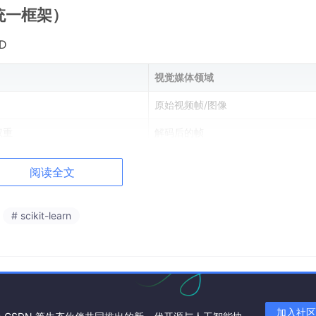
统一框架）
 D
视觉媒体领域
原始视频帧/图像
权重
解码后的帧
误差 MAE
PSNR / SSIM / 感知误差
阅读全文
it宽×参数数）
比特率 bps
息
保留多少图像信息
# scikit-learn
同时最优，只能在曲线上移动。
往往集中在低维子空间（奇异值/DCT低频）。
加入社区