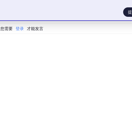
提
您需要
登录
才能发言
生支持）
最大值
适用
±448
权重/激活（推荐）
±57344
梯度
 低位宽优势，Tensor Core 速度 2×+。
案）