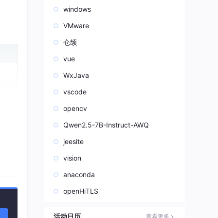
windows
VMware
仓颉
vue
WxJava
vscode
opencv
Qwen2.5-7B-Instruct-AWQ
jeesite
vision
anaconda
openHiTLS
活动日历
查看更多