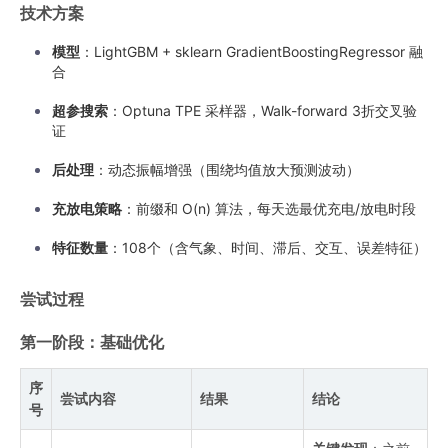
技术方案
模型
：LightGBM + sklearn GradientBoostingRegressor 融
合
超参搜索
：Optuna TPE 采样器，Walk-forward 3折交叉验
证
后处理
：动态振幅增强（围绕均值放大预测波动）
充放电策略
：前缀和 O(n) 算法，每天选最优充电/放电时段
特征数量
：108个（含气象、时间、滞后、交互、误差特征）
尝试过程
第一阶段：基础优化
序
尝试内容
结果
结论
号