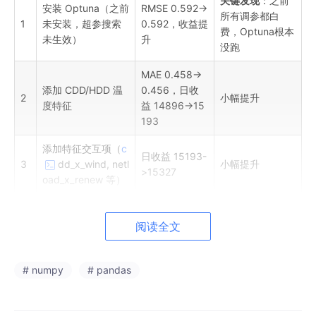
关键发现
：之前
安装 Optuna（之前
RMSE 0.592->
所有调参都白
1
未安装，超参搜索
0.592，收益提
费，Optuna根本
未生效）
升
没跑
MAE 0.458->
添加 CDD/HDD 温
0.456，日收
2
小幅提升
度特征
益 14896->15
193
添加特征交互项（
c
日收益 15193-
3
dd_x_wind, netl
小幅提升
>15327
oad_x_renew 等）
第二阶段：模型融合
阅读全文
序
尝试内容
结果
结论
# numpy
# pandas
号
添加 GBR 融合
显著提升
，GBR 权
RMSE 0.563，
4
模型 + 权重自
重=1.0，纯GBR优