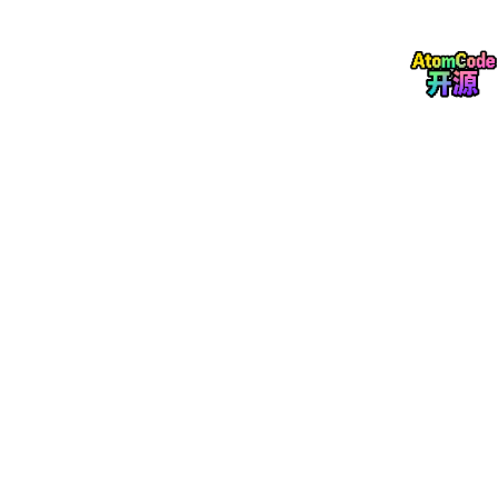
on）
不同
第四阶段：提交实验
序
云端
尝试内容
结论
号
分数
482
9
基线提交
起点
7.06
Optuna 随机种子 + a
1
mplitude 2.5（运气
5176
最佳运气分
0
好）
495
三次完全相同
，确定性
seed=42 固定种子 x3
11
3.60
种子导致 Optuna 结果
次
x3
一致
1
去掉 Optuna 种子
495
Optuna 40轮收敛到相
2
（随机探索）
3.60
似参数