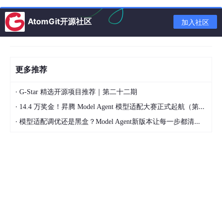
日收益 17167
动搜索
于LGB
AtomGit开源社区
加入社区
本地RMSE更
n_estimators 1
过拟合
，树太多不
5
好，云端分数反
000->5000
适合
而下降
更多推荐
第三阶段：振幅增强
·
G-Star 精选开源项目推荐｜第二十二期
序
·
14.4 万奖金！昇腾 Model Agent 模型适配大赛正式起航（第二季）
尝试内容
结果
结论
号
·
模型适配调优还是黑盒？Model Agent新版本让每一步都清晰可见
振幅范围 (1.0, 1.5)
本地日收益 1716
6
大幅提升
-> (1.0, 2.5)
7->28801
本地日收益 333
过拟合
，3.0
振幅范围扩大到 (1.
7
61，但云端分数
对云端测试集
0, 3.0)
下降
过大
各向同性回归校准
失败
，验证集
日收益 28801->
8
（isotonic regressi
和测试集分布
8946