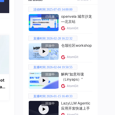
活动时间 2025-07-05 14:00:00
openvela 城市沙龙
ck、
已结束
—北京站
AtomGit
直播时间 2026-02-28 16:22:32
x In
仓颉社区workshop
回放中
AtomGit
直播时间 2026-02-04 19:50:55
解构“如意玲珑
回放中
（Linyaps）”
ot
AtomGit
a
直播时间 2026-01-15 16:49:33
LazyLLM Agentic
回放中
应用开发快速上手
AtomGit