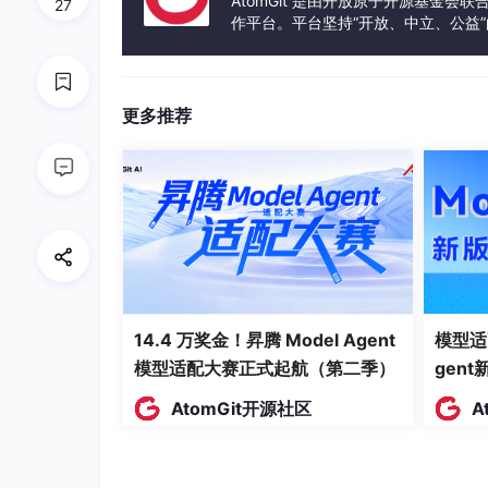
AtomGit 是由开放原子开源基金会
27
作平台。平台坚持“开放、中立、公益
AI 网关
:
发体验和算力服务整合在一起，为开
Higress 能够用统一的协议对接国内外所有 LL
AI token 流控、AI 缓存等能力。
更多推荐
Kubernetes Ingress 网关
:
Higress 可以作为 K8s 集群的 Ingress 入口网关
gress 快速平滑迁移到 Higress。
支持
Gateway API
标准，支持用户从 Ingress A
相比 ingress-nginx，资源开销大幅下降
14.4 万奖金！昇腾 Model Agent
模型适
模型适配大赛正式起航（第二季）
gen
AtomGit开源社区
A