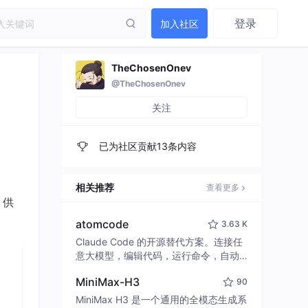
登录
加入社区
TheChosenOnev
@TheChosenOnev
关注
已为社区贡献13条内容
。
相关推荐
查看更多
 供
atomcode
3.63 K
Claude Code 的开源替代方案。连接任
意大模型，编辑代码，运行命令，自动
验证 — 全自动执行。用 Rust 构建，极
MiniMax-H3
90
致性能。 ｜ An open-source alternativ
e to Claude Code. Connect any LLM,
MiniMax H3 是一个通用的全模态生成系