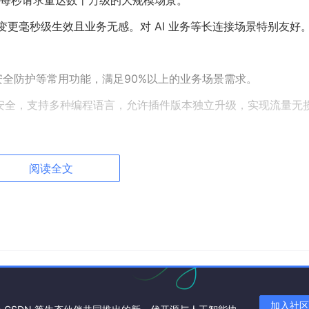
，配置变更毫秒级生效且业务无感。对 AI 业务等长连接场景特别友好
安全防护等常用功能，满足90%以上的业务场景需求。
存安全，支持多种编程语言，允许插件版本独立升级，实现流量无
阅读全文
准，提供开箱即用的 UI 控制台，WAF 防护插件、IP/Cookie CC 防护
发和续签免费证书，并且可以脱离 K8s 部署，一行 Docker 命令即
插件很方便地自定义处理 SSE （Server-Sent Events）等
显著降低内存开销。
加入社区