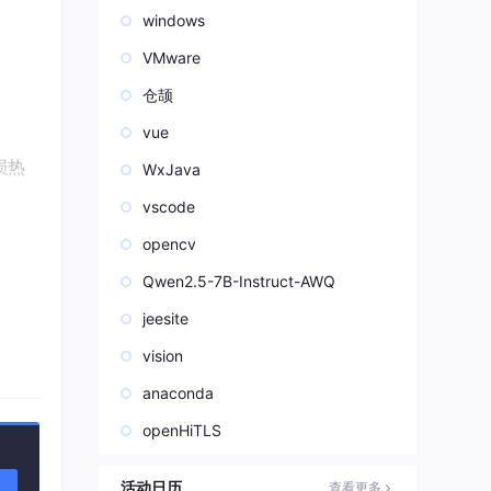
windows
。
VMware
仓颉
vue
损热
WxJava
vscode
opencv
插件开
Qwen2.5-7B-Instruct-AWQ
可启
jeesite
vision
anaconda
流式协
openHiTLS
活动日历
查看更多