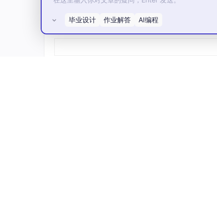
毕业设计
作业解答
AI编程
所有评论(0)
作为系统的统一入口，Higress 网关为我们提
统一入口：为所有微服务提供统一的访问入
请求路由：根据请求的路径、参数等信息，
负载均衡：在多个服务实例之间分发请求，
安全认证：统一处理身份验证、权限控制等
限流熔断：实现请求限流、服务熔断等保护
监控日志：收集请求日志、监控指标等信息
安全防护网关
:
Higress 可以作为安全防护网关， 提供 WAF 的能
-auth, basic-auth, oidc 等。