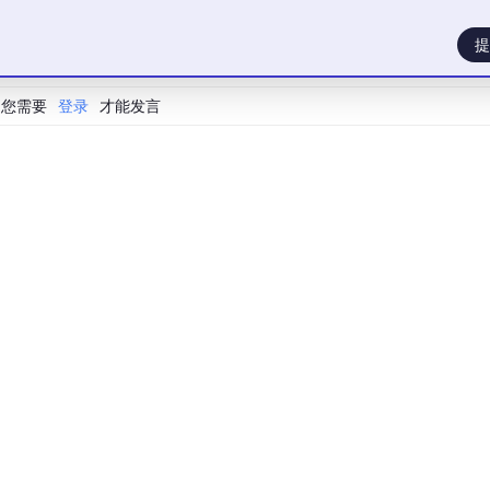
提
您需要
登录
才能发言
供了以下核心能力:
口，简化客户端的调用复杂度。
将请求路由到正确的微服务实例。
提高系统的可用性和性能。.
安全相关功能。
机制，防止系统过载。
，便于系统运维和问题排查。
力，并且支持多种认证鉴权策略，例如 key-auth, hmac-auth, 