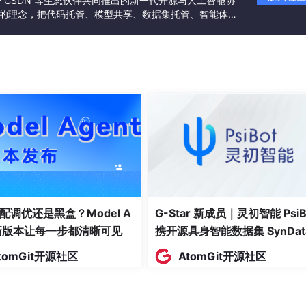
联合 CSDN 等生态伙伴共同推出的新一代开源与人工智能协
”的理念，把代码托管、模型共享、数据集托管、智能体开
发者提供从开发、训练到部署的一站式体验。
M 模型厂商，同时具备丰富的 AI 可观测、多模型负载均衡/fallba
, 并且兼容了大量 K8s Nginx Ingress 的注解，可以从 K8s Ngin
PI 平滑迁移到 Gateway API。
，路由变更生效速度有十倍提升：
配调优还是黑盒？Model A
G-Star 新成员｜灵初智能 PsiB
t新版本让每一步都清晰可见
携开源具身智能数据集 SynDat
入驻 AtomGit
tomGit开源社区
AtomGit开源社区