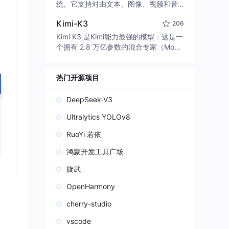
edit code, run commands, and verify
统。它支持对由文本、图像、视频和音
changes — autonomously. Built in Rus
频组成的多模态上下文进行统一理解，
t for speed. Get Started
Kimi-K3
206
并能生成分辨率高达 2K、时长可达 15
秒的带原生立体声音频的视频。得益于
Kimi K3 是Kimi能力最强的模型：这是一
面向任务泛化的系统设计，H3 在预训练
个拥有 2.8 万亿参数的混合专家（Mo
阶段就已具备广泛的多模态上下文理解
E）模型，具备原生视觉理解能力，并支
与生成能力，能够出色地执行复杂的多
持 100 万 token 的上下文窗口。
模态指令。
热门开源项目
DeepSeek-V3
Ultralytics YOLOv8
RuoYi 若依
鸿蒙开发工具广场
旋武
OpenHarmony
cherry-studio
vscode