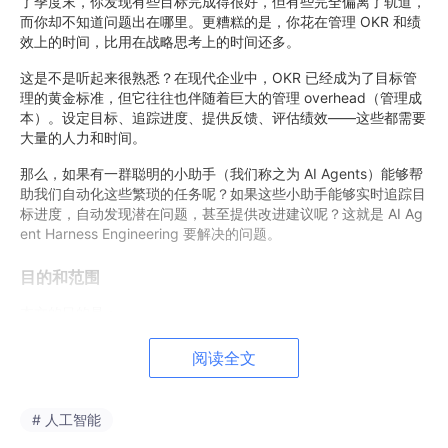
了季度末，你发现有些目标完成得很好，但有些完全偏离了轨道，
而你却不知道问题出在哪里。更糟糕的是，你花在管理 OKR 和绩
效上的时间，比用在战略思考上的时间还多。
这是不是听起来很熟悉？在现代企业中，OKR 已经成为了目标管
理的黄金标准，但它往往也伴随着巨大的管理 overhead（管理成
本）。设定目标、追踪进度、提供反馈、评估绩效——这些都需要
大量的人力和时间。
那么，如果有一群聪明的小助手（我们称之为 AI Agents）能够帮
助我们自动化这些繁琐的任务呢？如果这些小助手能够实时追踪目
标进度，自动发现潜在问题，甚至提供改进建议呢？这就是 AI Ag
ent Harness Engineering 要解决的问题。
目的和范围
本文的目的是：
深入浅出地解释 AI Agent Harness Engineering 的
阅读全文
核心概念
展示如何利用这项技术优化传统的 OKR 管理流程
# 人工智能
提供实际的代码示例和实施指南