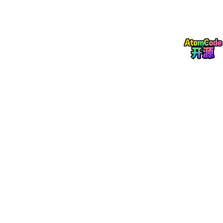
为了让大家能够循序渐进地理解这个主题，我们将文章组织成以下
几个部分：
背景介绍
：就是你现在正在读的部分，为整个话题做
好铺垫
核心概念与联系
：用讲故事的方式解释关键概念，并
展示它们之间的关系
核心算法原理与操作步骤
：深入技术细节，展示 AI
Agent 是如何工作的
数学模型和公式
：用数学语言描述我们的系统（别担
心，会有详细解释）
项目实战
：提供完整的代码示例，让你可以亲手尝试
实际应用场景
：看看其他公司是如何使用这些技术的
工具和资源推荐
：为你准备好开始探索的工具箱
未来发展趋势与挑战
：展望这项技术的未来
总结
：回顾我们学到的内容