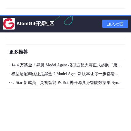
探讨这项技术对企业绩效系统的长远影响
我们将涵盖从理论到实践的全流程，但不会深入到过于复杂的 AI
AtomGit开源社区
加入社区
算法细节（除非必要）。我们的重点是应用和价值创造。
预期读者
这篇文章适合以下人群阅读：
更多推荐
企业管理者和 HR 专业人士，希望了解如何利用 AI
·
14.4 万奖金！昇腾 Model Agent 模型适配大赛正式起航（第二季）
改进目标管理
·
模型适配调优还是黑盒？Model Agent新版本让每一步都清晰可见
技术领导者和架构师，负责设计和实施企业级系统
·
G-Star 新成员｜灵初智能 PsiBot 携开源具身智能数据集 SynData 入驻 AtomGit
对 AI 应用感兴趣的开发者和工程师
任何对现代企业管理和 AI 交叉领域好奇的人
即使你没有深厚的技术背景，也不用担心——我们会用最简单的语
言解释复杂的概念。
文档结构概述