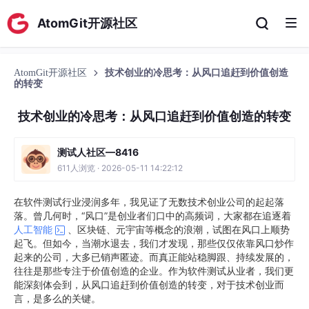
AtomGit开源社区
AtomGit开源社区
技术创业的冷思考：从风口追赶到价值创造
的转变
技术创业的冷思考：从风口追赶到价值创造的转变
测试人社区—8416
611人浏览 · 2026-05-11 14:22:12
在软件测试行业浸润多年，我见证了无数技术创业公司的起起落
落。曾几何时，“风口”是创业者们口中的高频词，大家都在追逐着
人工智能
、区块链、元宇宙等概念的浪潮，试图在风口上顺势
起飞。但如今，当潮水退去，我们才发现，那些仅仅依靠风口炒作
起来的公司，大多已销声匿迹。而真正能站稳脚跟、持续发展的，
往往是那些专注于价值创造的企业。作为软件测试从业者，我们更
能深刻体会到，从风口追赶到价值创造的转变，对于技术创业而
言，是多么的关键。