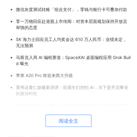
微信灰度测试转账「组合支付」，零钱与银行卡可叠加付款
零一万物回应赴港股上市传闻：对资本层面规划保持开放且
审慎的态度
SK 海力士回应员工人均奖金达 610 万人民币：业绩未定，
无法预测
马斯克入局 AI 编程赛道：SpaceXAI 桌面编程应用 Grok Buil
d 曝光
苹果 A20 Pro 将迎来两大升级
英伟达黄仁勋最新演讲：应届生们别怕 AI，当下是开启事业
的最佳时机
马斯克再失华人大将，xAI Grok 预训练负责人庄钧堂已离职
Linux 基金会 2.95% 的预算投入在 Linux
阅读全文
PHP 项目淘汰 PHP 许可证