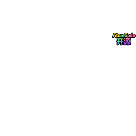
天美 G1 工作室是天美工作室群旗下专注全球化业务的研发工作
室，该工作室曾下设 Team Kaiju 工作室和天美蒙特利尔工作室。
前者由天美西雅图和洛杉矶工作室孵化，计划打造一款 3A 射击游
戏，已于 2023 年停止运营；后者则于 2021 年成立，计划打造一
款 3A 级开放世界游戏，但工作室数年没有产出的情况，导致工作
室最终于今年 2 月正式关停。知情人士透露，天美 G1 工作室国内
支持团队只有不到 20 多人，都在深圳，人员主要是技术、策划、
概念美术等。据悉，未来 G1 工作室有可能被整体裁撤。（DoNe
ws）
昆仑万维董事长方汉：每月订阅 AI 像交水电费，至少花 100 元在
Token 上才不会掉队
近日，昆仑万维董事长兼总经理方汉对凤凰网财经《封面》表示，
AI 时代普通人要改变调整就要多用 AI、熟能生巧；每月花 100 元
左右订阅 AI 服务就像交水电费，至少花 100 元在 AI Token 上才
不会掉队。
在他看来，普通人使用 AI 工具的 Token 量级有限，人与人之间的
使用差距会拉得非常大。普通人的上升阶梯正被人为撕裂，过去职
场从新手到老手、再到管理岗位的成长路径十分顺畅，如今中间过
程被抹除，从业者要么直接成为高阶从业者，要么一直停留在小白