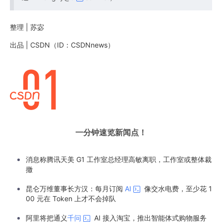
整理 | 苏宓
出品 | CSDN（ID：CSDNnews）
一分钟速览新闻点！
消息称腾讯天美 G1 工作室总经理高敏离职，工作室或整体裁
撤
昆仑万维董事长方汉：每月订阅
AI
像交水电费，至少花 1
00 元在 Token 上才不会掉队
阿里将把通义
千问
AI 接入淘宝，推出智能体式购物服务