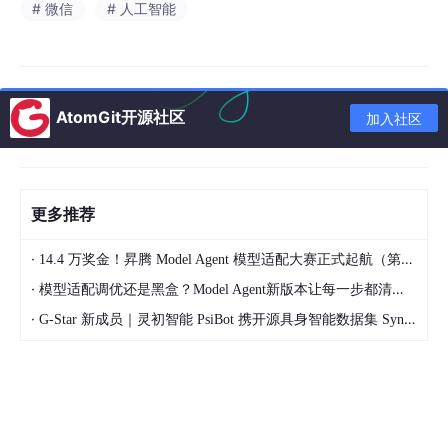
# 微信
# 人工智能
微软开源 Phi-Ground 4B 模型，在屏幕点击准确率方面优于
OpenAI Operator 和 Claude
AtomGit开源社区
加入社区
更多推荐
国内要闻
·
14.4 万奖金！昇腾 Model Agent 模型适配大赛正式起航（第二季）
消息称腾讯天美 G1 工作室总经理高敏离职，工作室或整体裁撤
·
模型适配调优还是黑盒？Model Agent新版本让每一步都清晰可见
·
G-Star 新成员｜灵初智能 PsiBot 携开源具身智能数据集 SynData 入驻 AtomGit
据竞核获悉，5 月 8 日天美内部发布公告宣布了高敏（Vincent G
ao）不再担任 G1 工作室总经理职务。知情人士透露，5 月初高敏
已经正式离职。公开资料显示，高敏于 2016 年底加入腾讯游戏，
担任海外市场总监，负责《王者荣耀》海外版《Arena of Valor》
的国际发行业务。2020 年，高敏担任天美国际业务总监，统筹管
理天美海外工作室，天美 G1 工作室成立后开始担任 G1 工作室总
经理。