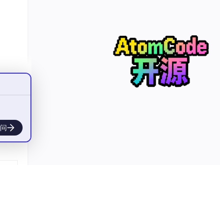
体。
任
问
操作过
系统