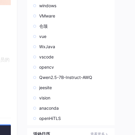
windows
VMware
仓颉
vue
WxJava
vscode
购员的
opencv
Qwen2.5-7B-Instruct-AWQ
jeesite
vision
anaconda
openHiTLS
数字
活动日历
查看更多