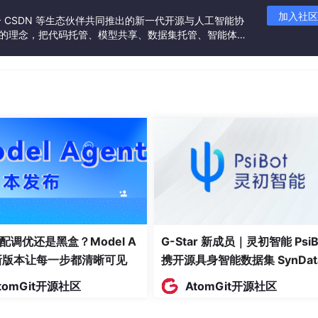
加入社区
联合 CSDN 等生态伙伴共同推出的新一代开源与人工智能协
”的理念，把代码托管、模型共享、数据集托管、智能体开
固定规则，一旦外部网站界面发生微调，或业务场景出现非结构化变量
发者提供从开发、训练到部署的一站式体验。
会中断。
的、需要逻辑推理的寻源决策，更无法应对“寻找碳足迹降低20
是单纯的产能竞争，而是供应链响应速度与决策质量的竞争。传统
的最大卡点。
配调优还是黑盒？Model A
G-Star 新成员｜灵初智能 PsiB
t新版本让每一步都清晰可见
携开源具身智能数据集 SynDat
入驻 AtomGit
tomGit开源社区
AtomGit开源社区