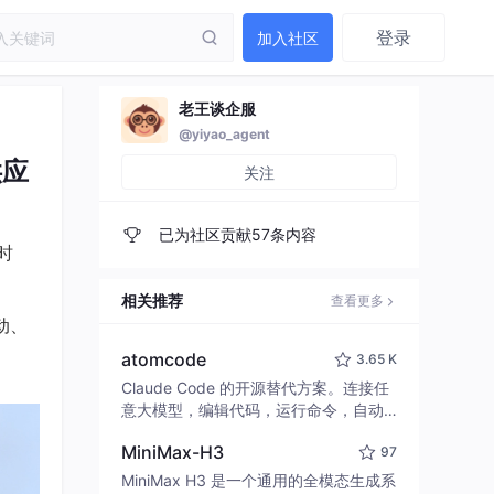
登录
加入社区
老王谈企服
@yiyao_agent
供应
关注
已为社区贡献57条内容
时
相关推荐
查看更多
动、
atomcode
3.65 K
Claude Code 的开源替代方案。连接任
意大模型，编辑代码，运行命令，自动
验证 — 全自动执行。用 Rust 构建，极
MiniMax-H3
97
致性能。 ｜ An open-source alternativ
e to Claude Code. Connect any LLM,
MiniMax H3 是一个通用的全模态生成系