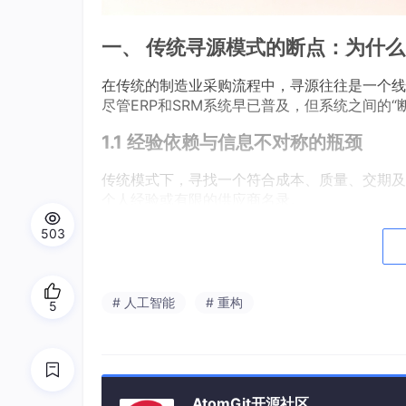
一、 传统寻源模式的断点：为什么
在传统的制造业采购流程中，寻源往往是一个线
尽管ERP和SRM系统早已普及，但系统之间的“
1.1 经验依赖与信息不对称的瓶颈
传统模式下，寻找一个符合成本、质量、交期及
个人经验或有限的供应商名录。
当面对突发的大宗商品价格波动或地缘政治风险
503
这种“人找货”的模式，在信息过载的2026年
1.2 跨系统操作的“孤岛”效应
# 人工智能
# 重构
5
采购流程涉及ERP、SRM、邮件、外部资讯网
传统方案在处理这些跨系统流程时，往往需要采
这种碎片化的操作不仅效率低下，且极易产生审
例如，某汽车零配件企业在审计时常发现，大量
化留痕。
AtomGit开源社区