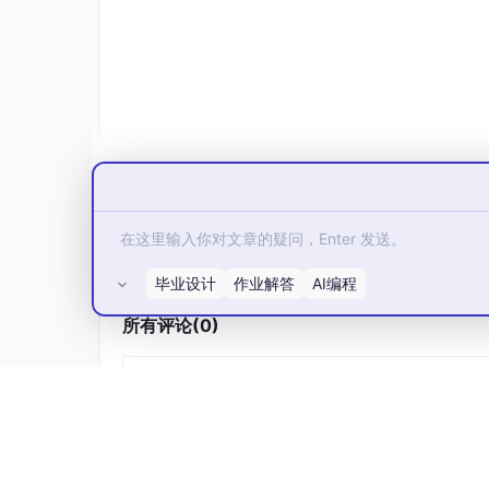
供了全新的技术解法。
2.1 原生深度思考能力：理解采购意图
与传统工具不同，
实在Agent
具备人类级的抽象
它不再是被动等待指令的程序，而是能够理解“
它能自动将目标拆解为：分析历史需求、预测未
务。
这种长链路业务全闭环能力，彻底解决了开源Ag
2.2 全栈超自动化行动能力：打破系
毕业设计
作业解答
AI编程
实在Agent
深度融合了CV（计算机视觉）、N
程。
所有评论(0)
它能像人类员工一样登录任意软件、读取非结构
更重要的是，
实在Agent
支持通过手机端（如飞
采购主管只需在手机上发送一句“对比近三家精密
数据的提取与汇总。
2.3 2026年主流寻源方案能力对比