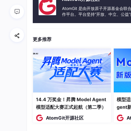
1.3 传统自动化方案的局限性
AtomGit 是由开放原子开源基金会
作平台。平台坚持“开放、中立、公益
早期的自动化工具主要基于“IF-THEN”的
发体验和算力服务整合在一起，为开
供应商提供的PDF报价单格式不一），流程就
这种方案缺乏对业务意图的理解，无法处理复杂
替代供应商”这类模糊指令。
更多推荐
核心洞察
：2026年的制造业竞争，已不再
“人肉填坑”的模式已成为阻碍企业敏捷转型
14.4 万奖金！昇腾 Model Agent
模型适
模型适配大赛正式起航（第二季）
gen
AtomGit开源社区
A