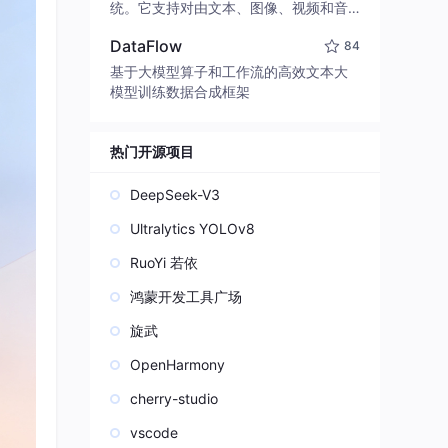
edit code, run commands, and verify
统。它支持对由文本、图像、视频和音
changes — autonomously. Built in Rus
频组成的多模态上下文进行统一理解，
t for speed. Get Started
DataFlow
84
并能生成分辨率高达 2K、时长可达 15
秒的带原生立体声音频的视频。得益于
基于大模型算子和工作流的高效文本大
面向任务泛化的系统设计，H3 在预训练
模型训练数据合成框架
阶段就已具备广泛的多模态上下文理解
与生成能力，能够出色地执行复杂的多
模态指令。
热门开源项目
DeepSeek-V3
Ultralytics YOLOv8
RuoYi 若依
鸿蒙开发工具广场
旋武
OpenHarmony
cherry-studio
vscode