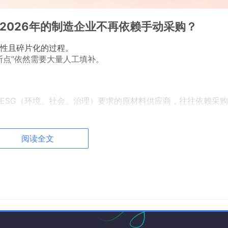
2026年的制造企业不再依赖手动采购？
性且碎片化的过程。
断点”依然需要大量人工填补。
ESG（环境、社会、治理）要求的原材料供应商，往往依赖采
时，人工寻源的反应速度远远滞后于市场变化。
已显得捉襟见肘，难以实现全球范围内的最优资源配置。
阅读全文
站、海关数据等数十个异构系统。
购员在不同界面间反复切换、手动录入数据。
计漏洞。
的询价单据散落在采购员的私人邮件和社交工具中，缺乏完整的