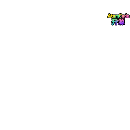
Lua 环境安装主要分为三个步骤：安装 Lua 解释器、验证安装、
配置开发工具。以下是针对不同操作系统的详细教程。
一、Windows 系统安装
推荐使用 Lua for Windows (LFW)
，这是一个集成了 Lua 解释
器、编译器、库和编辑器的完整开发环境。
下载安装包
：从 GitHub 下载最新版本
https://github.com/
rjpcomputing/luaforwindows/releases
。
安装步骤
：以管理员身份运行安装程序，安装时勾选“添加
到 PATH”选项，便于在命令行中使用。