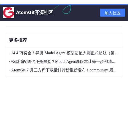
⛳️ 推荐
AtomGit开源社区
加入社区
专栏介绍
一、Windows 系统安装
更多推荐
二、Linux 系统安装
三、macOS 系统安装
·
14.4 万奖金！昇腾 Model Agent 模型适配大赛正式起航（第二季）
·
四、环境验证
模型适配调优还是黑盒？Model Agent新版本让每一步都清晰可见
·
AtomGit 7 月三方库下载量排行榜重磅发布！community 累计破百万断层领跑，Chromium 组件全面霸榜
五、开发工具配置（可选但推荐）
六、包管理器 LuaRocks（可选）
注意事项