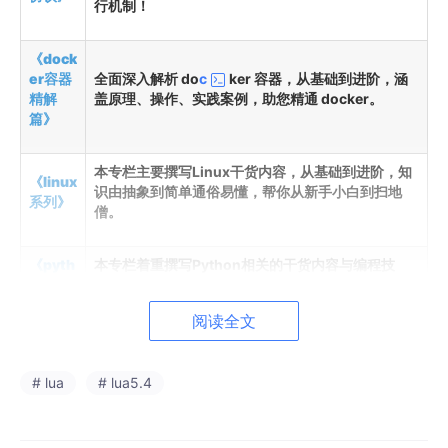
行机制！
《dock
er容器
全面深入解析 do
c
ker 容器，从基础到进阶，涵
精解
盖原理、操作、实践案例，助您精通 docker。
篇》
本专栏主要撰写Linux干货内容，从基础到进阶，知
《linux
识由抽象到简单通俗易懂，帮你从新手小白到扫地
系列》
僧。
《pyth
本专栏着重撰写Python相关的干货内容与编程技
on 系
巧，助力大家从底层去认识Python，将更多复杂的
列》
知识由抽象转化为简单易懂的内容。
阅读全文
《试题
本专栏主要是发布一些考试和练习题库（涵盖软考、
库》
HCIE、HRCE、CCNA等）
# lua
# lua5.4
目录