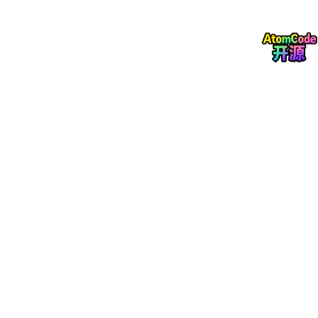
1. 从分段到分页
2. 平坦模型（FLAT）的普及
五、实用内存管理技术
1. 动态内存分配
2. 栈与堆的协同使用