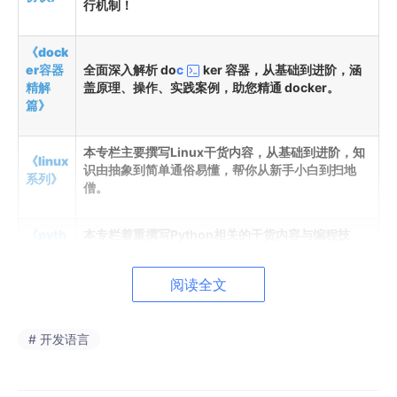
行机制！
《dock
er容器
全面深入解析 do
c
ker 容器，从基础到进阶，涵
精解
盖原理、操作、实践案例，助您精通 docker。
篇》
本专栏主要撰写Linux干货内容，从基础到进阶，知
《linux
识由抽象到简单通俗易懂，帮你从新手小白到扫地
系列》
僧。
《pyth
本专栏着重撰写Python相关的干货内容与编程技
on 系
巧，助力大家从底层去认识Python，将更多复杂的
列》
知识由抽象转化为简单易懂的内容。
阅读全文
《试题
本专栏主要是发布一些考试和练习题库（涵盖软考、
库》
HCIE、HRCE、CCNA等）
# 开发语言
目录