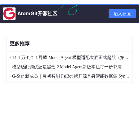
⛳️ 推荐
AtomGit开源社区
加入社区
专栏介绍
一、段式内存管理的核心机制
更多推荐
1. 物理地址计算原理
2. 段定义与逻辑组织
·
14.4 万奖金！昇腾 Model Agent 模型适配大赛正式起航（第二季）
·
二、关键内存区域的管理实践
模型适配调优还是黑盒？Model Agent新版本让每一步都清晰可见
·
G-Star 新成员｜灵初智能 PsiBot 携开源具身智能数据集 SynData 入驻 AtomGit
1. 堆栈段的特殊性
2. 数据段与代码段的绑定
三、寻址方式与内存操作
1. 核心寻址模式
2. 边界对齐与效率
四、保护模式与现代系统的演进