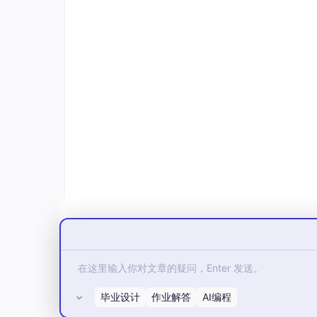
✅ 理解鸿蒙与 Android/iOS 的核心差异
✅ 掌握鸿蒙原生应用的独特优势
✅ 了解「古今职鉴」项目的功能和技术架
预计学习时间
约 30-45 分钟（纯理论，无需编码）
第一部分：鸿蒙生态现状与发展趋
1.1 鸿蒙操作系统的诞生背景
2019年8月9日，华为在开发者大会上正式发布
中的"鸿蒙"，意为天地未开辟之前的混沌状态
鸿蒙诞生的三个关键背景：
毕业设计
作业解答
AI编程
技术自主可控的需求