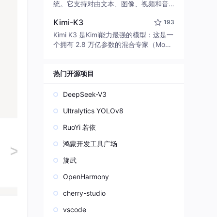
edit code, run commands, and verify
统。它支持对由文本、图像、视频和音
changes — autonomously. Built in Rus
频组成的多模态上下文进行统一理解，
t for speed. Get Started
Kimi-K3
193
并能生成分辨率高达 2K、时长可达 15
秒的带原生立体声音频的视频。得益于
Kimi K3 是Kimi能力最强的模型：这是一
面向任务泛化的系统设计，H3 在预训练
个拥有 2.8 万亿参数的混合专家（Mo
阶段就已具备广泛的多模态上下文理解
E）模型，具备原生视觉理解能力，并支
与生成能力，能够出色地执行复杂的多
持 100 万 token 的上下文窗口。
模态指令。
热门开源项目
DeepSeek-V3
Ultralytics YOLOv8
RuoYi 若依
鸿蒙开发工具广场
旋武
OpenHarmony
cherry-studio
vscode