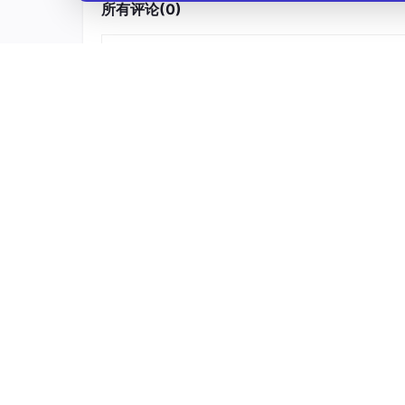
所有评论(0)
2019年华为被列入实体清单，无法使用 Goo
这促使华为加速自研操作系统的开发
鸿蒙从"备胎"转正，成为华为设备的核心操
万物互联时代的到来
智能手机、平板、手表、电视、汽车等设备
传统操作系统（Android、iOS）主要为
需要一个能够统一管理多种设备的操作系统
用户体验的升级需求
用户希望在不同设备间无缝切换
传统方式需要在每个设备上单独安装和配置
需要一种更智能的跨设备协同方案
AtomGit开源社区