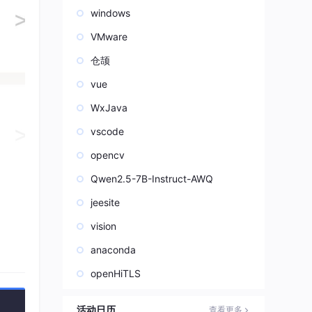
windows
VMware
仓颉
vue
WxJava
vscode
opencv
Qwen2.5-7B-Instruct-AWQ
jeesite
vision
anaconda
openHiTLS
活动日历
查看更多