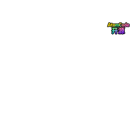
通过分析设备振动、温度、电流等多维度运行数据，结合机器学习
模型提前7-30天预警轴承磨损、组件老化等潜在故障，将非计划
停运率降低60%以上。
📊 能效损耗热力分析系统