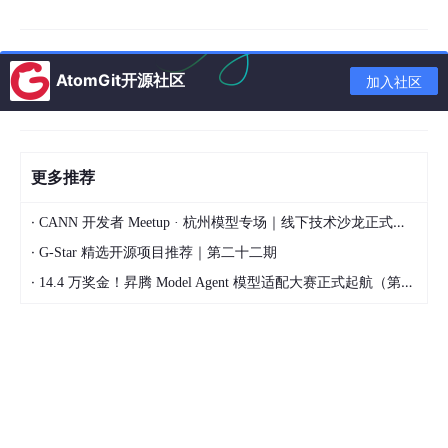
AtomGit开源社区
加入社区
更多推荐
·
CANN 开发者 Meetup · 杭州模型专场｜线下技术沙龙正式开启报名！
·
G-Star 精选开源项目推荐｜第二十二期
·
14.4 万奖金！昇腾 Model Agent 模型适配大赛正式起航（第二季）
基于实时气象数据、电网负荷预测和电价信号，动态调整风机出
力、光伏板倾角和储能充放电策略，实现多能互补最大化，实测发
电量提升8%-12%。
🚨 预测性故障预警雷达