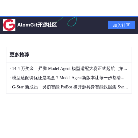
编译器:
MSVC v143。
抓包分析:
Wireshark (必须安装，用于验证 LSSD 的重组效
AtomGit开源社区
果)。
加入社区
3. 手把手配置 Visual Studio 工程
更多推荐
（此处建议在 CSDN 发布时，插入多张 VS 配置界面的截图，这
对质量分贡献巨大）
·
14.4 万奖金！昇腾 Model Agent 模型适配大赛正式起航（第二季）
·
3.1 库文件导入
模型适配调优还是黑盒？Model Agent新版本让每一步都清晰可见
·
G-Star 新成员｜灵初智能 PsiBot 携开源具身智能数据集 SynData 入驻 AtomGit
将 WinDivert 的
include
和
lib
文件夹拷贝到你的项目根目录
下。
包含目录：
$(
ProjectDir)\
include
库目录：
$(
ProjectDir)\
lib
\
amd64
附加依赖项：
WinDivert.
lib