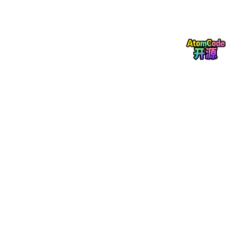
3.2 驱动文件的分发
切记：编译生成的
.exe
必须与
WinDivert.dll
和
Wi
nDivert64
.sys
放在同一目录下（即你的
D:
\LSSD\dist
路
径），否则会抛出
ERROR_FILE_NOT_FOUND (2)
错误。
4. LSSD 核心代码实现：The Hijacker 模块
这是指南的精华部分。我们将展示如何利用 C++ 实现 LSSD 的第
一层：流量拦截与初步分段。
4.1 初始化拦截句柄
C++
//
 核心逻辑：拦截所有出站的 TCP 流量进行 LSSD 处理

HANDLE handle = WinDivertOpen(
