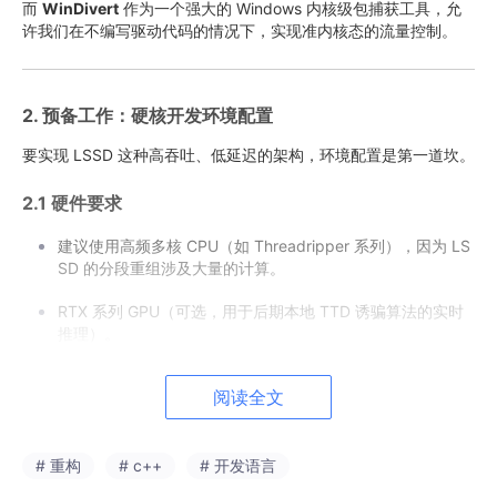
而
WinDivert
作为一个强大的 Windows 内核级包捕获工具，允
许我们在不编写驱动代码的情况下，实现准内核态的流量控制。
2. 预备工作：硬核开发环境配置
要实现 LSSD 这种高吞吐、低延迟的架构，环境配置是第一道坎。
2.1 硬件要求
建议使用高频多核 CPU（如 Threadripper 系列），因为 LS
SD 的分段重组涉及大量的计算。
RTX 系列 GPU（可选，用于后期本地 TTD 诱骗算法的实时
推理）。
2.2 软件工具链
阅读全文
IDE:
Visual Studio 2022 (安装 C++ 桌面开发组件)。
# 重构
# c++
# 开发语言
SDK:
WinDivert 2.2.x (或更新版本)。