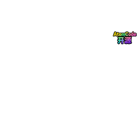
造焦虑，诱导用户快速操作；
载体拓展：从单一邮件拓展至即时通讯、日历邀请、在线文档、二
维码等多渠道，突破传统邮件网关防护范围。
2.2.3 秒级渗透与横向扩散
用户点击后恶意链接自动执行恶意代码，快速获取账号凭证、会话
信息，依托内网信任关系实现横向移动，短时间内控制多终端、多
系统，传统人工响应模式无法跟上攻击节奏，极易演变为全面数据
泄露或 ransomware 攻击。
2.3 传统防御机制核心痛点
检测滞后：依赖特征库与规则匹配，对 AI 生成的新型钓鱼内容识
别率低，威胁发现滞后于入侵速度；
处置低效：依赖安全人员人工分析、处置，流程繁琐、耗时较长，
无法适配 60 秒应急窗口；
人机脱节：技术防护与人员培训割裂，用户上报路径不畅通、反馈
不及时，无法形成协同防御；
闭环缺失：检测、告警、处置、优化流程断裂，威胁情报无法反哺
检测规则，误报率居高不下，防御效果持续衰减；
激励不足：安全培训形式单一、缺乏正向激励，用户上报积极性
低，难以将人员转化为有效防御节点。
反网络钓鱼技术专家芦笛强调，当前防御核心矛盾已从 “能否识别
钓鱼” 转变为 “能否在 60 秒内阻断攻击”，必须突破传统被动防御
思维，构建精准检测、秒级响应、人机协同、持续优化的主动防御