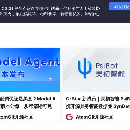
加入社区
:forward<FuncArgs>(args)...);

联合 CSDN 等生态伙伴共同推出的新一代开源与人工智能协
”的理念，把代码托管、模型共享、数据集托管、智能体开
 std::
move
(mid));

发者提供从开发、训练到部署的一站式体验。
a 内部就是 const 的，没法调用修改状态的操作。
ure）语法，允许你在捕获列表中执行表达式并用结果初始化一个捕获变
配调优还是黑盒？Model A
G-Star 新成员｜灵初智能 PsiB
t新版本让每一步都清晰可见
携开源具身智能数据集 SynDat
入驻 AtomGit
tomGit开源社区
AtomGit开源社区