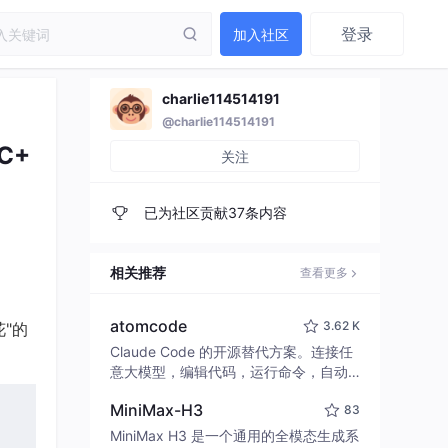
登录
加入社区
charlie114514191
@charlie114514191
C+
关注
已为社区贡献37条内容
相关推荐
查看更多
atomcode
3.62 K
花"的
Claude Code 的开源替代方案。连接任
意大模型，编辑代码，运行命令，自动
验证 — 全自动执行。用 Rust 构建，极
MiniMax-H3
83
致性能。 ｜ An open-source alternativ
e to Claude Code. Connect any LLM,
MiniMax H3 是一个通用的全模态生成系