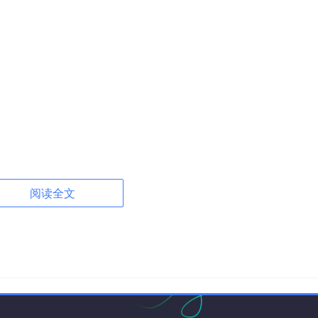
阅读全文
明为
mutable
。原因是这些 lambda 的捕获列表里包含
).
run
()
会修改
self
的内部状态。
rward<Next>(next)]
