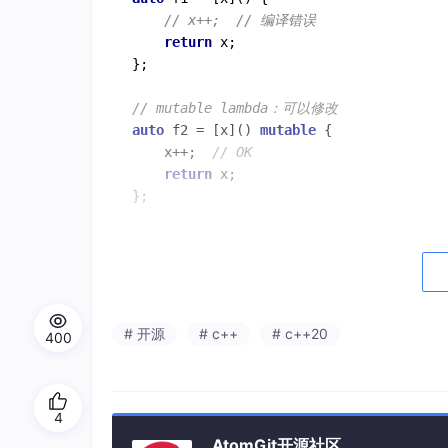
// x++;  // 编译错误
return
 x;

};

// mutable lambda：可以修改
auto
 f2 = [x]() 
mutable
 {

    x++;  
// OK
return
 x;

在 OnceCallback 中的角色
bind_once
和
then
()
的 lambda 都必须声
# 开源
# c++
# c++20
400
OnceCallback
对象，而调用
std::
move
(self
// then() 内部的 lambda——mutable 不可省略
4
[
self
 = std::
move
(*this), cont = std::fo
AtomGit开源社区