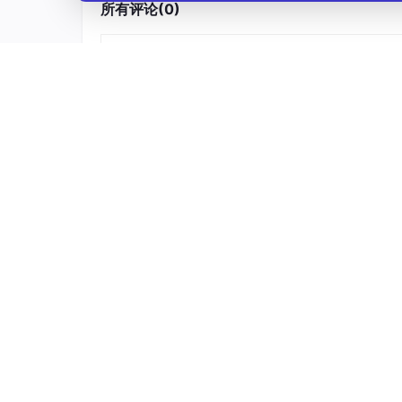
所有评论(0)
每一层都通过移动语义传递所有权，没有任何共
C++20 Lambda Capture Pack 
这是
bind_once
得以用几行代码实现的关键。
获列表里。
旧方案（C++17）：tuple + apply
template
<
typename
 F, 
typename
auto
bind_old
(F&& f, BoundArgs&&... arg
return
 [f = std::forward<F>(f),

            tup = std::
make_tuple
(std::
        (
auto
&&... call_args) 
mutable
 -
return
 std::
apply
([&](
auto
&... 
return
f
(bound..., std::for
AtomGit开源社区
        }, tup);

    };
