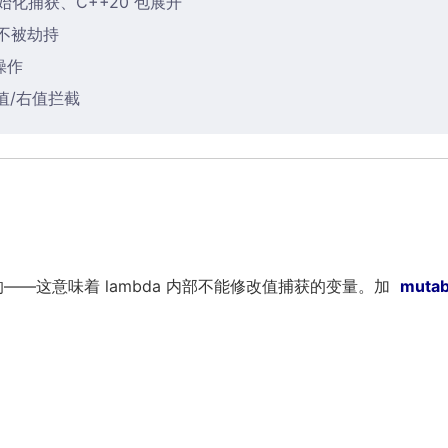
初始化捕获、C++20 包展开
数不被劫持
心操作
左值/右值拦截
——这意味着 lambda 内部不能修改值捕获的变量。加
mutab