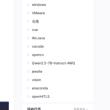
windows
VMware
仓颉
vue
WxJava
vscode
opencv
Qwen2.5-7B-Instruct-AWQ
jeesite
vision
anaconda
openHiTLS
活动日历
查看更多