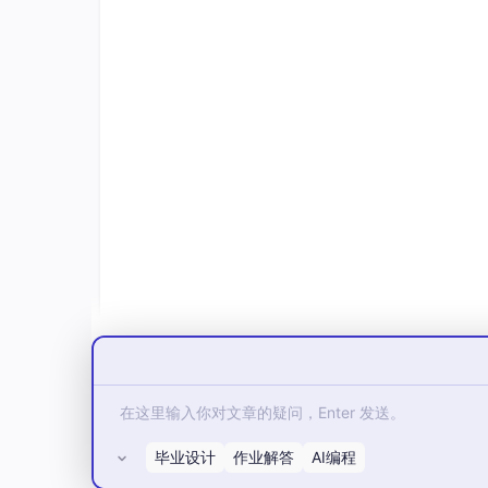
*
this
是当前 OnceCallback 对象，
std::
mov
造，把
func_
、
status_
、
token_
全部搬进 l
把后续回调搬进来：
cont = std::forward<
Next
>(
next
std:
:forward<
Next
>(
next
)
保持
next
的值
是拷贝。
所有权链
整个所有权链条是这样的：
新 O
nceCallback
 ->
move_only_function
 -
毕业设计
作业解答
AI编程