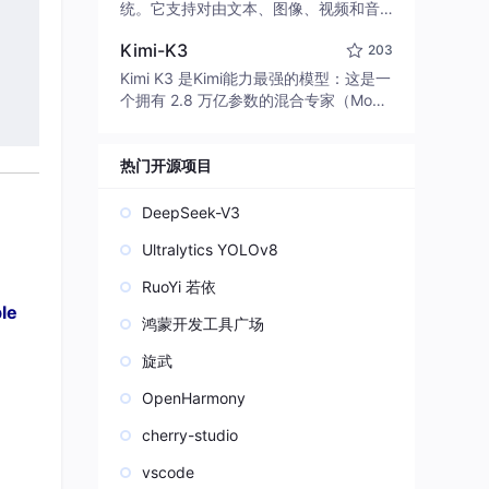
edit code, run commands, and verify
统。它支持对由文本、图像、视频和音
changes — autonomously. Built in Rus
频组成的多模态上下文进行统一理解，
t for speed. Get Started
Kimi-K3
203
并能生成分辨率高达 2K、时长可达 15
秒的带原生立体声音频的视频。得益于
Kimi K3 是Kimi能力最强的模型：这是一
面向任务泛化的系统设计，H3 在预训练
个拥有 2.8 万亿参数的混合专家（Mo
阶段就已具备广泛的多模态上下文理解
E）模型，具备原生视觉理解能力，并支
与生成能力，能够出色地执行复杂的多
持 100 万 token 的上下文窗口。
模态指令。
热门开源项目
DeepSeek-V3
Ultralytics YOLOv8
RuoYi 若依
le
鸿蒙开发工具广场
旋武
OpenHarmony
cherry-studio
vscode