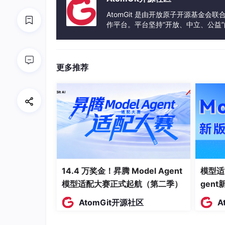
(FuncArgs... args) mutable 
->
 NextRet {

    auto mid = std::
move
(
self
).
run
(std:
AtomGit 是由开放原子开源基金会
return
 std::
作平台。平台坚持“开放、中立、公益
invoke
(std::
move
(cont),
发体验和算力服务整合在一起，为开
更多推荐
如果 lambda 是 const 的，
self
在 lambd
初始化捕获（Init Capture）
C++14 引入了初始化捕获（init capt
法是
name
=
expression
。
和简单捕获的区别
14.4 万奖金！昇腾 Model Agent
模型适
模型适配大赛正式起航（第二季）
gen
auto
 ptr = std::
make_unique
<
int
>(
42
);

AtomGit开源社区
A
// 移动捕获——把 unique_ptr 搬进 lambda