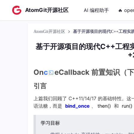
AtomGit开源社区
AI 编程助手
🔥 ope
AtomGit开源社区
基于开源项目的现代C++工程实践——O
基于开源项目的现代C++工程实践
+
On
c
eCallback 前置知识（
引言
上篇我们回顾了 C++11/14/17 的基础特性。
语法糖，而是
bind_once
、
then
()
和
run
()
学习目标