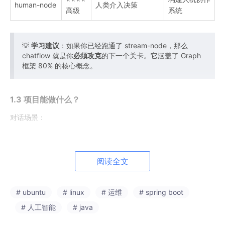
human-node
人类介入决策
高级
系统
💡
学习建议
：如果你已经跑通了 stream-node，那么
chatflow 就是你
必须攻克
的下一个关卡。它涵盖了 Graph
框架 80% 的核心概念。
1.3 项目能做什么？
对话场景：
【第1轮】

用户：待办：学习TypeScript

阅读全文
助手：已创建任务：学习 TypeScript 编程语言，掌握其类型系
# ubuntu
# linux
# 运维
# spring boot
【第2轮】  

用户：再帮我记一个，用Ts做一个小demo

# 人工智能
# java
助手：已创建任务：使用 TypeScript 开发一个实际的小型演示