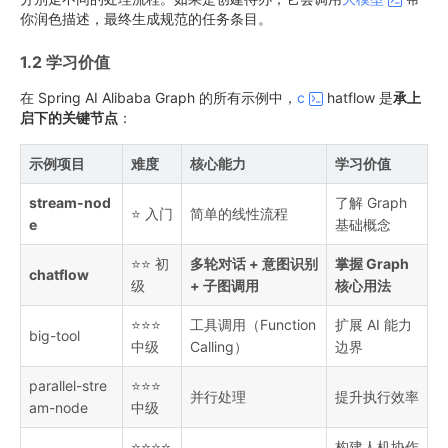
你润色描述，最终生成规范的任务条目。
1.2 学习价值
在 Spring AI Alibaba Graph 的所有示例中，
c
hatflow 是
承上
启下的关键节点
：
示例项目
难度
核心能力
学习价值
stream-nod
了解 Graph
⭐ 入门
简单的线性流程
e
基础概念
⭐⭐ 初
多轮对话 + 意图识别
掌握 Graph
chatflow
级
+ 子图调用
核心用法
⭐⭐⭐
工具调用（Function
扩展 AI 能力
big-tool
中级
Calling）
边界
parallel-stre
⭐⭐⭐
并行处理
提升执行效率
am-node
中级
⭐⭐⭐⭐
构建人机协作