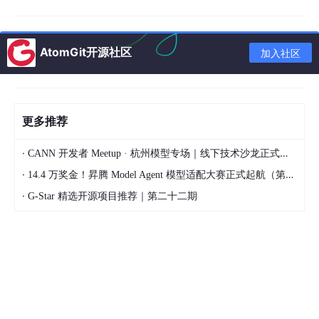
【第3轮】

用户：我有哪些待办？

AtomGit开源社区
加入社区
  1.
  2.
 使用 TypeScript 开发一个实际的小型演示项目。

【第4轮】

更多推荐
用户：今天天气怎么样？

助手：你当前待办有：[...]

·
CANN 开发者 Meetup · 杭州模型专场｜线下技术沙龙正式开启报名！
·
14.4 万奖金！昇腾 Model Agent 模型适配大赛正式起航（第二季）
·
G-Star 精选开源项目推荐｜第二十二期
核心能力拆解：
能力
说明
技术实现
OverAllState
+
多轮
同一个 sessionId 的对话，
记忆
待办列表会跨轮累加
threadId
状态隔离