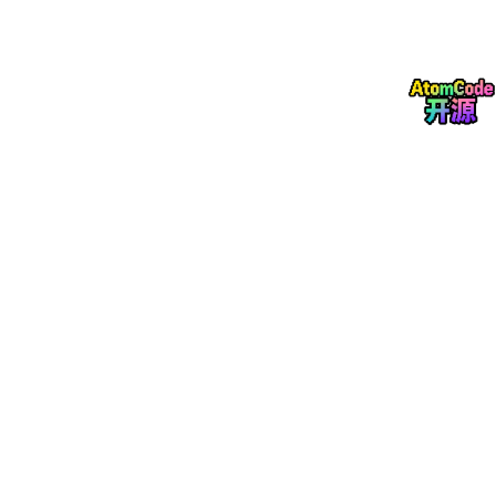
QuestionClassifier
意图
自动判断用户想"创建待
Node
识别
办"还是"闲聊"
分类节点
子图
创建待办的逻辑封装在独立
SubGraphNode
子
隔离
子图中
图调用
LLM
把口语化的输入变成规范的
LlmNode
大模型节点
润色
待办描述
二、核心原理：Graph 框架的灵魂
在深入代码之前，我们先花 5 分钟理解 Graph 框架的
三个核心概
念
。这就像学开车前先理解"油门、刹车、方向盘"一样重要。
2.1 状态（State）：整个系统的"记忆体"
Graph 框架中，
State（状态）是整个图共享的数据存储
，相当于
一个全局变量池。