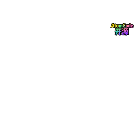
四阶段构建流程
模型辅助初始查询生成：用 GPT-4o、Claude-3.5-Sonnet 生成初
稿；
查询多样化：
添加核心要求：风格、格式、长度
辅助维度：个性化、内容特异性、表达
人工闭环精炼：30 名标注员收集材料，5 名专家优化
去噪；
最终数据：1000 条查询（中文 445 条、英文 555
条），输入 token 跨度数十至数万。
需求分布