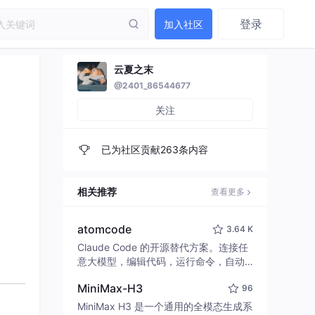
登录
加入社区
云夏之末
@2401_86544677
关注
已为社区贡献263条内容
相关推荐
查看更多
atomcode
3.64 K
Claude Code 的开源替代方案。连接任
意大模型，编辑代码，运行命令，自动
验证 — 全自动执行。用 Rust 构建，极
MiniMax-H3
96
致性能。 ｜ An open-source alternativ
e to Claude Code. Connect any LLM,
MiniMax H3 是一个通用的全模态生成系