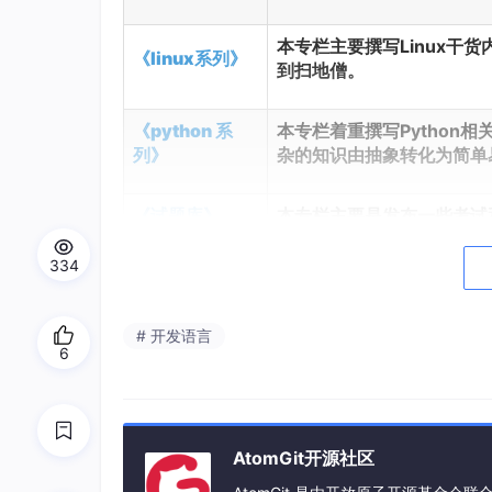
本专栏主要撰写Linux
《linux系列》
到扫地僧。
《python 系
本专栏着重撰写Python
列》
杂的知识由抽象转化为简单
《试题库》
本专栏主要是发布一些考试和
334
目录
⛳️ 推荐
# 开发语言
6
专栏介绍
一、子程序的定义与结构
AtomGit开源社区
1. 基本语法规范