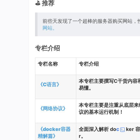
⛳️ 推荐
前些天发现了一个超棒的服务器购买网站，
网站。
专栏介绍
专栏名称
专栏介绍
本专栏主要撰写C干货内容
《C语言》
易懂。
本专栏主要是注重从底层来
《网络协议》
议的基本运行机制！
《docker容器
全面深入解析 do
c
ker
精解篇》
r。