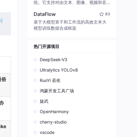
edit code, run commands, and verify
统。它支持对由文本、图像、视频和音
changes — autonomously. Built in Rus
频组成的多模态上下文进行统一理解，
t for speed. Get Started
DataFlow
83
并能生成分辨率高达 2K、时长可达 15
到
秒的带原生立体声音频的视频。得益于
基于大模型算子和工作流的高效文本大
面向任务泛化的系统设计，H3 在预训练
模型训练数据合成框架
阶段就已具备广泛的多模态上下文理解
与生成能力，能够出色地执行复杂的多
模态指令。
热门开源项目
DeepSeek-V3
Ultralytics YOLOv8
通俗
RuoYi 若依
鸿蒙开发工具广场
旋武
协
OpenHarmony
cherry-studio
ke
vscode