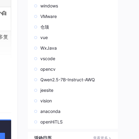
windows
小白
VMware
仓颉
多复
vue
WxJava
vscode
opencv
Qwen2.5-7B-Instruct-AWQ
jeesite
vision
anaconda
openHiTLS
活动日历
查看更多