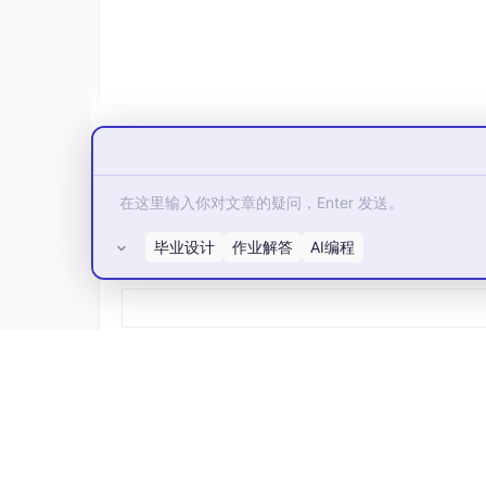
一、子程序的定义与结构
1. 基本语法规范
过程定义
必须使用
PROC
和
ENDP
伪指令
调用类型
需明确指定
NEAR
（段内调用）
NEAR
：主调程序与子程序位于
同一
毕业设计
作业解答
AI编程
所有评论(0)
FAR
：跨代码段调用时需同时压栈
CS
示例：
MySub PROC NEAR    
; 定义近过程
; 子程序逻辑
    RET
