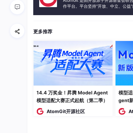
AtomGit 是由开放原子开源基金会
2. 关键组成要素
作平台。平台坚持“开放、中立、公益
发体验和算力服务整合在一起，为开
二、调用与返回机制
1. CALL与RET的底层操作
更多推荐
2. 堆栈操作的典型流程
三、参数传递与返回值处理
1. 三种主流参数传递方式
2. 返回值约定
四、关键实践原则
14.4 万奖金！昇腾 Model Agent
模型适
1. 现场保护的必要性
模型适配大赛正式起航（第二季）
gen
2. 递归与嵌套调用注意事项
AtomGit开源社区
A
3. 代码设计最佳实践