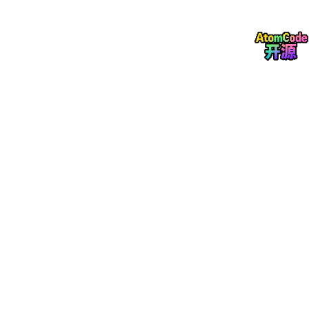
数据架构 → 管企业自己的数据怎么组织。
数据安全 → 防外人拿自己的数据。
数据质量 → 保证自己的数据准不准。
元数据管理 → 建自己的数据字典。
每个知识域前面的定语都是企业自己的。
这个假设在20年前是对的。
但是在中美竞争的大背景下，单个企业的数据量，不足以训练出强
大的行业模型。
2026年4月28日工信部和国家数据局联合发文，提出了要搞模数
共振。
数据治理的边界正在从企业级扩展到产业级。
什么叫产业级？
A 公司的数据要跟 B 公司、C 公司共享，联合训练行业模型。