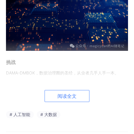
挑战
DAMA-DMBOK，数据治理圈的圣经，从业者几乎人手一本。
但我今天要说：
它的三个底层假设，在AI时代遭遇到了前所未有的挑战。
阅读全文
不是书写得不好，而是它诞生的那个时代过去了。
# 人工智能
# 大数据
2026年7月1日即将实施的 DCMM 2.0（GB/T 36073-2025）专
门新增了面向AI的数据治理能力域。
多模态数据治理、高质量数据集建设、数据产品全生命周期管控。