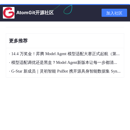
连国家标准都在给 DAMA 补位。
AtomGit开源社区
加入社区
更多推荐
·
14.4 万奖金！昇腾 Model Agent 模型适配大赛正式起航（第二季）
·
模型适配调优还是黑盒？Model Agent新版本让每一步都清晰可见
·
G-Star 新成员｜灵初智能 PsiBot 携开源具身智能数据集 SynData 入驻 AtomGit
假设一：数据治理的边界 = 企业边界
DAMA-DMBOK 从头到尾，默认了一个前提。
数据治理是在一个企业的围墙内发生的。