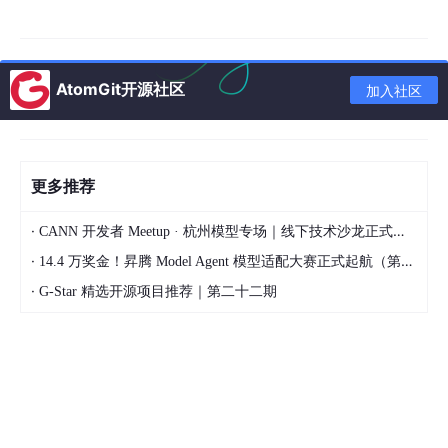
缺陷复现
。发现一个偶现Bug，以前要记下操作步骤，手工复现。
现在AI Agent录屏+自动回放，一键复现。
这些环节加起来，占一个测试工程师日常时间的30%到40%。不是
技术含量高的活，是体力活。
AtomGit开源社区
加入社区
Skill做的事：
把这些体力活封装成AI能理解、能调用的能力模块
。
可以截图传播的观点句1：Skill库解决的不是“测不准”，是“测不
完”。
更多推荐
二、Skill不是技术债，是能力复用
·
CANN 开发者 Meetup · 杭州模型专场｜线下技术沙龙正式开启报名！
很多人一听Skill，第一反应是“又要写一堆代码，维护成本爆炸”。
·
14.4 万奖金！昇腾 Model Agent 模型适配大赛正式起航（第二季）
错。
·
G-Star 精选开源项目推荐｜第二十二期
传统自动化的问题是：每个项目、每个场景都要重新写脚本。换个
业务线，登录逻辑不一样，脚本就得重写。换套环境，配置不一
样，脚本又得改。维护成本线性增长，最后烂尾。
Skill的底层逻辑不一样。
本质是：把“原子能力”封装成一次，让AI在不同场景里编排复用。