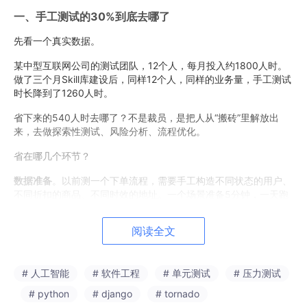
一、手工测试的30%到底去哪了
先看一个真实数据。
某中型互联网公司的测试团队，12个人，每月投入约1800人时。
做了三个月Skill库建设后，同样12个人，同样的业务量，手工测试
时长降到了1260人时。
省下来的540人时去哪了？不是裁员，是把人从“搬砖”里解放出
来，去做探索性测试、风险分析、流程优化。
省在哪几个环节？
数据准备
。以前测一个下单流程，需要手工构造不同状态的用户、
不同折扣的商品、不同时效的地址。一个场景准备5分钟，一天跑
20个场景就是100分钟。现在Skill自动生成，10秒。
阅读全文
环境切换
。测完测试环境要切预发，换配置、改hosts、重启服
务。一套下来10分钟。现在Skill一键切换，5秒。
结果验证
。跑完用例要看日志、查数据库、比对响应。以前人力
# 人工智能
# 软件工程
# 单元测试
# 压力测试
翻，现在Skill自动聚合，3秒出报告。
# python
# django
# tornado