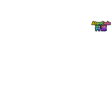
一个例子。登录Skill。
不管什么项目、什么环境，登录的本质是一样的：输入账号密码，
点按钮，拿token。差异在于：不同项目的认证接口地址不同、参
数名不同、加密方式不同。
你不需要为每个项目写一套登录脚本。你写一个通用的“登录Skil
l”，把变化的部分做成可配置的参数。Agent调用时，根据当前项
目的配置文件，动态填充。
一个Skill写一次，20个项目都能用。
另一个例子。造数Skill。
测试需要各种用户：已实名、未实名、有订单、无订单、黑名单用
户。你不需要为每种用户写造数脚本。你写一个“用户构造Skill”，
输入条件是“用户类型+附加属性”，Skill内部调用工厂模式生成。A
gent理解自然语言“造一个上海地区的黑名单用户”，自动翻译成Sk
ill的输入参数。
Skill库里放的不是脚本，是能力单元。能力单元可以组合、可以配
置、可以被AI调度。