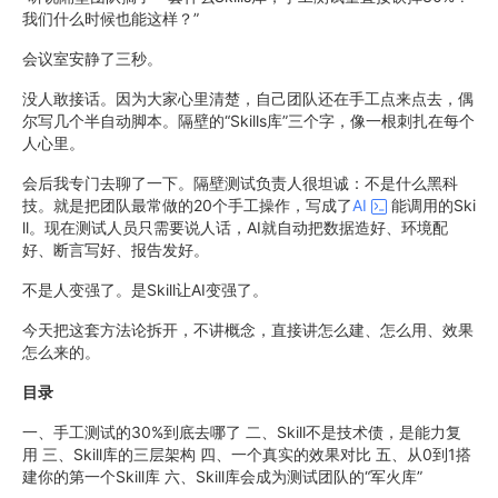
我们什么时候也能这样？”
会议室安静了三秒。
没人敢接话。因为大家心里清楚，自己团队还在手工点来点去，偶
尔写几个半自动脚本。隔壁的“Skills库”三个字，像一根刺扎在每个
人心里。
会后我专门去聊了一下。隔壁测试负责人很坦诚：不是什么黑科
技。就是把团队最常做的20个手工操作，写成了
AI
能调用的Ski
ll。现在测试人员只需要说人话，AI就自动把数据造好、环境配
好、断言写好、报告发好。
不是人变强了。是Skill让AI变强了。
今天把这套方法论拆开，不讲概念，直接讲怎么建、怎么用、效果
怎么来的。
目录
一、手工测试的30%到底去哪了 二、Skill不是技术债，是能力复
用 三、Skill库的三层架构 四、一个真实的效果对比 五、从0到1搭
建你的第一个Skill库 六、Skill库会成为测试团队的“军火库”