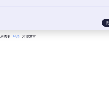
提
现代 Web 技术栈构建，提供响应式的数据可视化界面；后端则
l API 进行通信。这种分层架构让前端工程师与后端工程师可以并
您需要
登录
才能发言