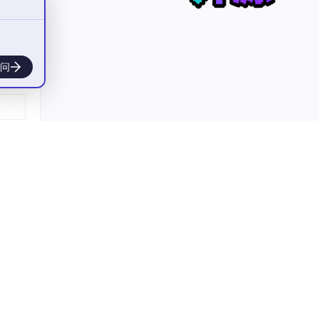
问
由多
行开