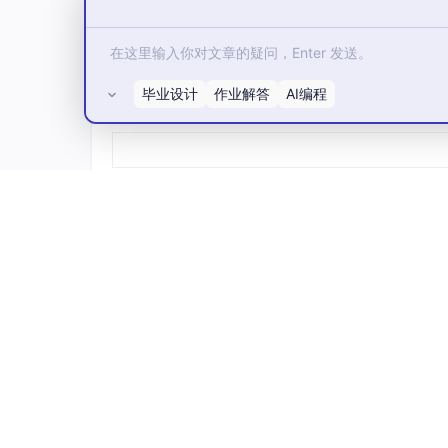
毕业设计
作业解答
AI编程
所有评论(0)
整个系统采用前后端分离的设计理念，前端基于
个独立的微服务组成，通过标准化的 RESTfu
发，大幅提升了迭代效率。