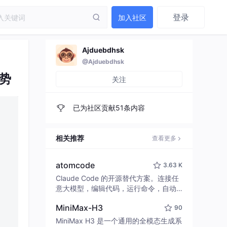
登录
加入社区
Ajduebdhsk
@Ajduebdhsk
势
关注
已为社区贡献51条内容
相关推荐
查看更多
atomcode
3.63 K
Claude Code 的开源替代方案。连接任
意大模型，编辑代码，运行命令，自动
验证 — 全自动执行。用 Rust 构建，极
MiniMax-H3
90
致性能。 ｜ An open-source alternativ
e to Claude Code. Connect any LLM,
MiniMax H3 是一个通用的全模态生成系