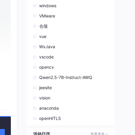
windows
VMware
仓颉
vue
WxJava
vscode
opencv
Qwen2.5-7B-Instruct-AWQ
jeesite
vision
高，
急剧
anaconda
openHiTLS
活动日历
查看更多