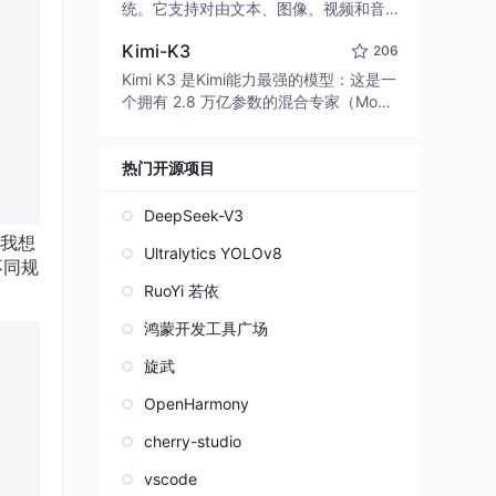
edit code, run commands, and verify
统。它支持对由文本、图像、视频和音
changes — autonomously. Built in Rus
频组成的多模态上下文进行统一理解，
t for speed. Get Started
Kimi-K3
206
并能生成分辨率高达 2K、时长可达 15
秒的带原生立体声音频的视频。得益于
Kimi K3 是Kimi能力最强的模型：这是一
面向任务泛化的系统设计，H3 在预训练
个拥有 2.8 万亿参数的混合专家（Mo
阶段就已具备广泛的多模态上下文理解
E）模型，具备原生视觉理解能力，并支
与生成能力，能够出色地执行复杂的多
持 100 万 token 的上下文窗口。
模态指令。
热门开源项目
DeepSeek-V3
我想
Ultralytics YOLOv8
不同规
RuoYi 若依
鸿蒙开发工具广场
旋武
OpenHarmony
cherry-studio
vscode