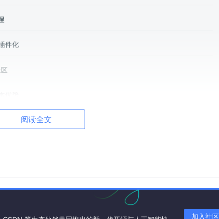
阅读全文
有功能模块耦合在同一个代码库中。这种架构在初期开发效率较
可能引发全局风险，部署周期越来越长，系统的可维护性也随之
加入社区