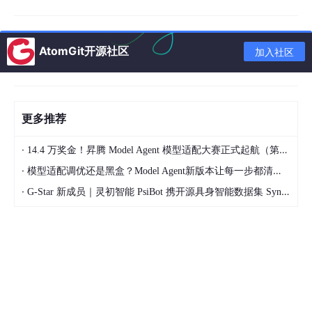
4.1.2 优秀教育资源收集整理
4.2 知识图谱构建
AtomGit开源社区
加入社区
4.2.1 学科知识点关联
4.2.2 学习路径优化
5.
人工智能
功能模块
更多推荐
5.1 问答系统
·
14.4 万奖金！昇腾 Model Agent 模型适配大赛正式起航（第二季）
5.1.1 语义理解技术
·
模型适配调优还是黑盒？Model Agent新版本让每一步都清晰可见
5.1.2 多轮对话设计
·
G-Star 新成员｜灵初智能 PsiBot 携开源具身智能数据集 SynData 入驻 AtomGit
5.2 自适应学习系统
5.2.1 学习风格分析
5.2.2 个性化推荐算法
5.3 作业批改与评估
5.3.1 自动评分机制