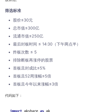
筛选标准
股价≤30元
总市值≤300亿
流通市值≤250亿
最后封板时间 ≤ 14:30（下午两点半）
炸板次数 ≤ 5
排除断板再涨停的股票
首板且封成比≤5%
首板且52周涨幅≤5倍
首板且今年以来涨幅≤3倍
代码如下：
import
 akshare 
as