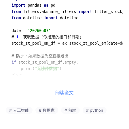
import
 pandas 
as
from
 filters.akshare_filters 
import
from
 datetime 
import
 datetime

date = 
'20260507'
# 
1.
 获取数据（你指定的接口和日期）

stock_zt_pool_em_df = ak.stock_zt_pool_em(date=date
if
 stock_zt_pool_em_df.empty:

    print(
"无涨停数据"
)

else:

    # 
2.
 确保列名存在，转换连板数为数字（排序必须）

if
'连板数'
in
 stock_zt_pool_em_df.columns:

阅读全文
        stock_zt_pool_em_df[
'连板数'
] = pd.to_numer
    # ===================== 筛选
1
：仅保留
10
%涨停的主板股票
# 人工智能
# 数据库
# 前端
# python
    main_board_prefix = [
'60'
, 
'00'
]

    stock_zt_pool_em_df = stock_zt_pool_em_df[

        stock_zt_pool_em_df[
'代码'
].str.startswith(