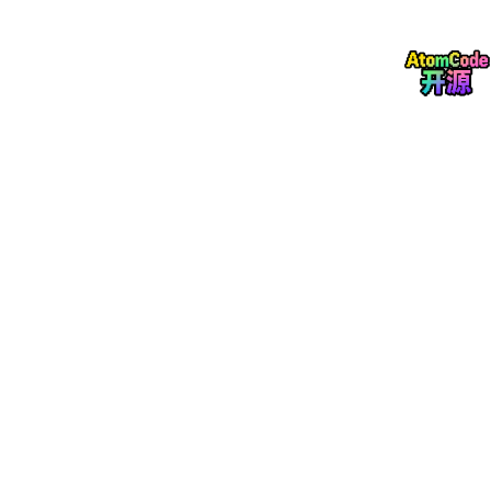
    #     try:

    #         return datetime.strptime(time_str, 
'%
    #                                              
    #     except:

    #         return None  # 格式错误标记为None

    #

    #

    # df_filter[
'最后封板时间_dt'
] = df_filter[
'最后封
    # # 定义
14
:
30
的时间对象用于比较

    # cutoff_time = datetime.strptime(
'14:30:00'
, 
'
    # ---------- 核心过滤条件（新增最后封板时间≤
14
:
30
）
    df_filter = df_filter[

        (df_filter[
'最新价'
] <= 
30
) &  # 股价 ≤
30
元

        (df_filter[
'总市值'
] <= 
30000000000
) &  # 
        (df_filter[
'流通市值'
] <= 
25000000000
) &  
        (df_filter[
'最后封板时间'
] <= 
143000
) &  #
        (df_filter[
'炸板次数'
] <= 
5
)   # 炸板次数 ≤
5
        # (df_filter[
'涨停统计'
].str.split(
'/'
).str[
        ]
