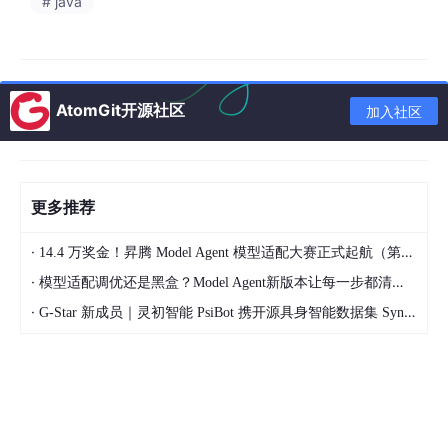
# java
这个函数的作用是，嗯，计算用户的，那个，活跃度得分，它会根
SaySo 输出
（在 VS Code 中）：
AtomGit开源社区
加入社区
"""

Calculate user activity score based on login count,
Returns a score between 0 and 100.

"""
更多推荐
·
14.4 万奖金！昇腾 Model Agent 模型适配大赛正式起航（第二季）
评价
：
·
模型适配调优还是黑盒？Model Agent新版本让每一步都清晰可见
✅ 自动过滤了口语词（嗯、那个、呃）
·
G-Star 新成员｜灵初智能 PsiBot 携开源具身智能数据集 SynData 入驻 AtomGit
✅ 识别到在 VS Code 中，自动输出英文注释
✅ 格式符合 Python docstring 规范
❌ 没有自动生成参数说明和返回值类型（需要手动补充）