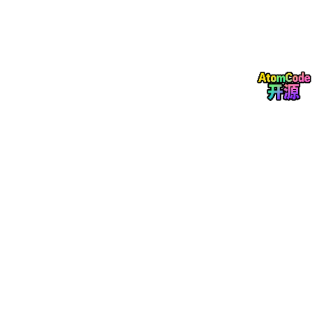
对比传统语音输入
：
系统自带的语音输入会原封不动输出“这个函数的作用是嗯计算用
户的那个活跃度得分……”，完全不可用。
2.2 技术文档编写
测试场景
：编写 API 接口文档
我说的话
：
这个接口是用户登录接口，请求方法是 POST，路径是 /api/v1/l
SaySo 输出
（在 Notion 中）：
## 用户登录接口
**请求方法**
**请求路径**
：/api/v1/login
