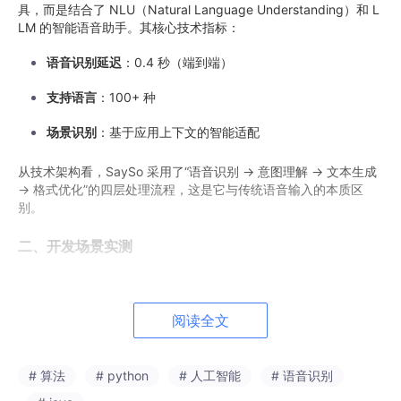
具，而是结合了 NLU（Natural Language Understanding）和 L
LM 的智能语音助手。其核心技术指标：
语音识别延迟
：0.4 秒（端到端）
支持语言
：100+ 种
场景识别
：基于应用上下文的智能适配
从技术架构看，SaySo 采用了“语音识别 → 意图理解 → 文本生成
→ 格式优化”的四层处理流程，这是它与传统语音输入的本质区
别。
二、开发场景实测
2.1 代码注释编写
测试场景
：为一段 Python 函数添加注释
阅读全文
我说的话
：
# 算法
# python
# 人工智能
# 语音识别