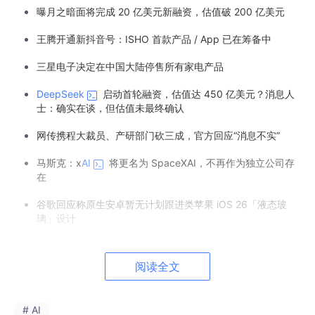
曝月之暗面将完成 20 亿美元新融资，估值破 200 亿美元
王腾开通新抖音号：ISHO 首款产品 / App 已在筹备中
三星电子决定在中国大陆停售所有家电产品
DeepSeek
启动首轮融资，估值达 450 亿美元？消息人
士：确实在谈，但估值未最终确认
网传携程大裁员、产研部门砍三成，官方回应“消息不实”
马斯克：x
AI
将更名为 SpaceXAI，不再作为独立公司存
在
谷歌回应称原生安卓暂无计划跟进类苹果 iOS 26「液态玻
璃」设计
斯坦福宣布重磅 AI 战略重组：将 HAI 与数据科学合体，李飞
飞升任校长顾问
阅读全文
微软回应 Edge 在内存中明文加载所有密码：并非 Bug，设
计使然
# AI