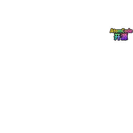
曝月之暗面将完成 20 亿美元新融资，估值破 200 亿美元
Kimi（月之暗面）即将完成新一轮 20 亿美元融资，投后估值突破
200 亿美元，由美团龙珠领投，中国移动、CPE 等参投，仅龙珠
就出资超 2 亿美元。今年 1、2 月 Kimi 已完成 3 轮融资，分别为
5 亿、7 亿和 7 亿美元。不到半年，Kimi 融资超 39 亿美元，最新
估值较去年 11 月约 43 亿美元翻了 4 倍有余，累计融资额超 376
亿人民币，成
大模型
创业公司中累计融资最多的公司。（晚点
LatePost）
王腾开通新抖音号：ISHO 首款产品 / App 已在筹备中
王腾宣布开通全新抖音账号「王腾 Thomas (今日宜休版)」并发布
首条视频，透露其创立的品牌为「ISHO」，是公司名今日宜休中
「宜休」的谐音。目前公司首款产品和 App 正在筹备，已完成数
千万元种子轮融资，投资方有高瓴创投等。新公司主攻睡眠领域，
目标是研发睡眠健康产品，让大家拥有更好精力状态。初创团队核
心成员来自小米、华为等大厂，预计新产品为智能枕头等科技产
品，可结合人体数据调控环境，带来优质睡眠环境。
三星电子决定在中国大陆停售所有家电产品
5 月 6 日，三星电子在官网发布公告称，为应对急剧变化的市场环