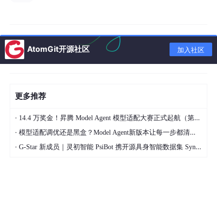
OpenAI 总裁被迫在法庭作证时阅读自己的个人日记
SpaceX 向 Anthropic 开放大型 AI 超级计算机 Colossus 1
使用权，包含超 22 万颗英伟达 GPU
AtomGit开源社区
加入社区
对标 OpenClaw：谷歌正内测全新 AI 智能体 Remy
豆包 Seed 2.0 Lite 升级：首款全模态理解模型
谷歌停运 Project Mariner，跨网页自动化技术整合至 AI Mo
更多推荐
de
·
14.4 万奖金！昇腾 Model Agent 模型适配大赛正式起航（第二季）
·
模型适配调优还是黑盒？Model Agent新版本让每一步都清晰可见
·
G-Star 新成员｜灵初智能 PsiBot 携开源具身智能数据集 SynData 入驻 AtomGit
国内要闻