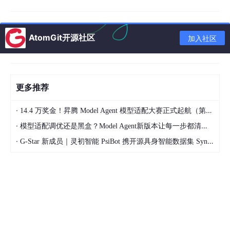
二、OpenClaw配置文件配置
AtomGit开源社区
加入社区
2.1 核心配置文件位置
OpenClaw的API-Key主要在以下配置文件中设置：
更多推荐
配置文件
路径
作用
·
14.4 万奖金！昇腾 Model Agent 模型适配大赛正式起航（第二季）
/opt/openclaw/config/confi
全局LLM配
主配置文件
·
模型适配调优还是黑盒？Model Agent新版本让每一步都清晰可见
g.yaml
置
·
G-Star 新成员｜灵初智能 PsiBot 携开源具身智能数据集 SynData 入驻 AtomGit
系统环境变
环境变量文件
~/.bashrc
或
/etc/
profile
量
Docker环境
容器环境变
.env
(如使用Docker部署)
文件
量
2.2 详细配置步骤