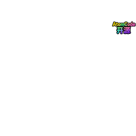
步骤1：编辑主配置文件
# 进入OpenClaw配置目录
cd
 /opt/openclaw/config

# 备份原始配置
cp
 config.yaml config.yaml.backup

# 编辑配置文件
步骤2：配置API-Key参数
# config.yaml 关键配置区域
# 参考来源：, , 
# LLM提供商配置