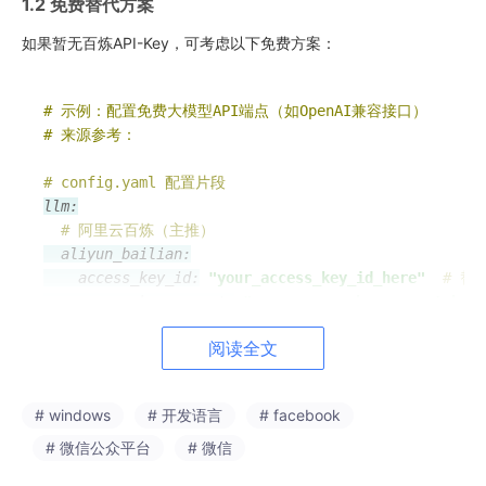
1.2 免费替代方案
如果暂无百炼API-Key，可考虑以下免费方案：
# 示例：配置免费大模型API端点（如OpenAI兼容接口）
# 来源参考：
# config.yaml 配置片段
llm:
# 阿里云百炼（主推）
  aliyun_bailian:
    access_key_id:
"your_access_key_id_here"
# 替
    access_key_secret:
"your_access_key_secret_here
    region:
"cn-hangzhou"
# 杭州区域
阅读全文
# 免费替代方案（如使用OpenRouter）
  openai_compatible:
# windows
# 开发语言
# facebook
    api_base:
"https://openrouter.ai/api/v1"
    api_key:
"your_openrouter_key"
# 微信公众平台
# 微信
    model:
"qwen/qwen-2.5-32b-instruct"