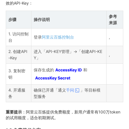
效的API-Key：
参考
步骤
操作说明
来源
1. 访问控制
登录
阿里云百炼控制台
,
台
2. 创建API
进入「API-KEY管理」→「创建API-KE
,
-Key
Y」
保存生成的
AccessKey ID
和
3. 复制密
钥
AccessKey Secret
4. 开通服
确保已开通「通义
千问
」等目标模
务
型服务
重要提示
：阿里云百炼提供免费额度，新用户通常有100万token
的试用额度，适合初期测试。