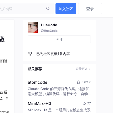
登录
加入社区
HuaCode
@HuaCode
做
关注
已为社区贡献1条内容
rm
相关推荐
查看更多
atomcode
3.62 K
Claude Code 的开源替代方案。连接任
ux系
意大模型，编辑代码，运行命令，自动
让He
验证 — 全自动执行。用 Rust 构建，极
MiniMax-H3
77
致性能。 ｜ An open-source alternativ
e to Claude Code. Connect any LLM,
MiniMax H3 是一个通用的全模态生成系