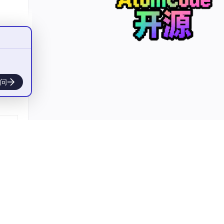
问
rmes"