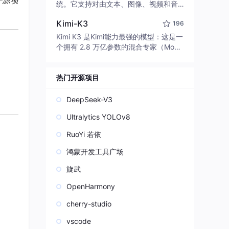
开源项
edit code, run commands, and verify
统。它支持对由文本、图像、视频和音
changes — autonomously. Built in Rus
频组成的多模态上下文进行统一理解，
t for speed. Get Started
Kimi-K3
196
并能生成分辨率高达 2K、时长可达 15
秒的带原生立体声音频的视频。得益于
Kimi K3 是Kimi能力最强的模型：这是一
面向任务泛化的系统设计，H3 在预训练
个拥有 2.8 万亿参数的混合专家（Mo
阶段就已具备广泛的多模态上下文理解
E）模型，具备原生视觉理解能力，并支
与生成能力，能够出色地执行复杂的多
持 100 万 token 的上下文窗口。
模态指令。
热门开源项目
DeepSeek-V3
Ultralytics YOLOv8
RuoYi 若依
鸿蒙开发工具广场
旋武
OpenHarmony
cherry-studio
vscode