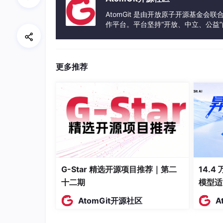
AtomGit 是由开放原子开源基金会
Step 3：初始化 Ubuntu
作平台。平台坚持“开放、中立、公益
发体验和算力服务整合在一起，为开
重启电脑
设置用户名和密码
更多推荐
重启后，WSL 会自动启动 Ubuntu 并要求
输入用户名（如：user）
输入密码（输入时不显示，正常输入后按回
确认密码
Step 4：在 WSL2 中配置 Hermes
在codearts输入Ubuntu的用户名，让codea
G-Star 精选开源项目推荐｜第二
14.4
十二期
模型适
# 安装完成后，验证WSL2是否正常运行
AtomGit开源社区
A
wsl 
--status
# 预期输出：默认版本：2