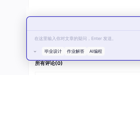
🧪 启动与验证：看看 AI 干得怎么样
启动 WSL 中的 Hermes
方法一
：从 Windows 启动
毕业设计
作业解答
AI编程
所有评论(0)
cd
source
 .venv/bin/activate

方法二
：一键启动
wsl -e bash -
c
"source ~/.local/bin/env