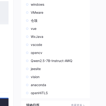
windows
VMware
仓颉
vue
WxJava
vscode
opencv
Qwen2.5-7B-Instruct-AWQ
jeesite
vision
anaconda
openHiTLS
活动日历
查看更多