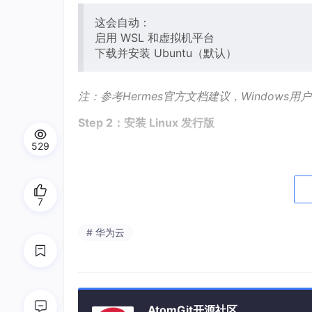
这会自动：
启用 WSL 和虚拟机平台
下载并安装 Ubuntu（默认）
注：参考Hermes官方文档建议，Windows用
Step 2：安装 Linux 发行版
529
# 查看可用发行版
wsl
--list
--online
7
# 安装 Ubuntu（推荐）
wsl
--install
 -
d
Ubuntu
# 华为云
# 或安装其他发行版
wsl
--install
 -
d
Ubuntu-22
.
04
wsl
--install
 -
d
Debian
AtomGit开源社区