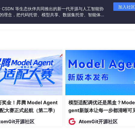
加入社区
联合 CSDN 等生态伙伴共同推出的新一代开源与人工智能协
”的理念，把代码托管、模型共享、数据集托管、智能体开
发者提供从开发、训练到部署的一站式体验。
您：
车）
rts继续自动配置。
 万奖金！昇腾 Model Agent
模型适配调优还是黑盒？Model
配大赛正式起航（第二季）
gent新版本让每一步都清晰可
tomGit开源社区
AtomGit开源社区