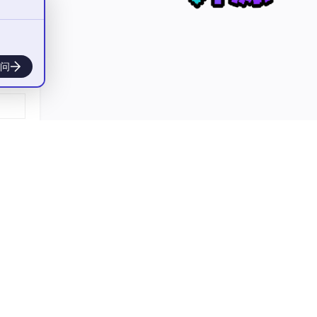
问
'
, regex=
False
)

to_string(index=
False
))
