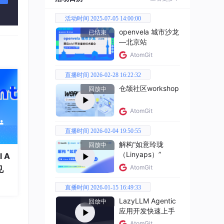
活动时间 2025-07-05 14:00:00
openvela 城市沙龙
已结束
—北京站
'
,

AtomGit
alse
)

直播时间 2026-02-28 16:22:32
仓颉社区workshop
回放中
AtomGit
e.strptime(time_str,
直播时间 2026-02-04 19:50:55
           '%H:%M')
解构“如意玲珑
回放中
（Linyaps）”
 A
AtomGit
见
直播时间 2026-01-15 16:49:33
LazyLLM Agentic
回放中
应用开发快速上手
AtomGit