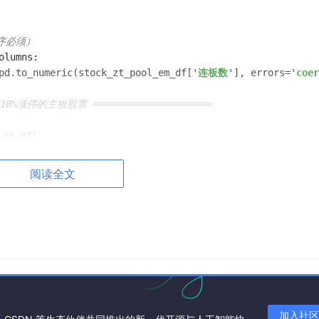
序必须）
lumns:

pd.to_numeric(stock_zt_pool_em_df[
'连板数'
], errors=
'coer
留10%涨停的主板股票 =====================
em_df[

startswith(
tuple
(main_board_prefix))

阅读全文
除高价+大市值股票（核心新增） =====================
报错）
()

df_filter[
'最新价'
], errors=
'coerce'
)

df_filter[
'总市值'
], errors=
'coerce'
)

加入社区