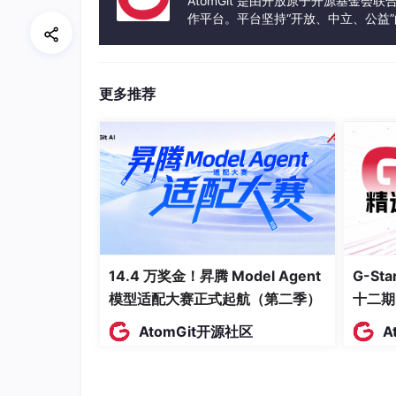
AtomGit 是由开放原子开源基金会
    df_filter[
'流通市值'
] = pd.to_numeri
作平台。平台坚持“开放、中立、公益
发体验和算力服务整合在一起，为开
# ---------- 新增：处理最后封板时间格式
# 清理时间格式（去掉1900-01-01 前缀）
    df_filter[
'最后封板时间'
] = df_filter
更多推荐
                                       
    df_filter[
'最后封板时间'
] = df_filter
# 转换为时间对象（处理空值/格式错误）
# def parse_time(time_str):
#     try:
#         return datetime.strptime(
#                                  
#     except:
14.4 万奖金！昇腾 Model Agent
G-S
#         return None  # 格式错误标
模型适配大赛正式起航（第二季）
#
十二期
#
AtomGit开源社区
A
# df_filter['最后封板时间_dt'] = df_f
# # 定义14:30的时间对象用于比较
# cutoff_time = datetime.strptime('