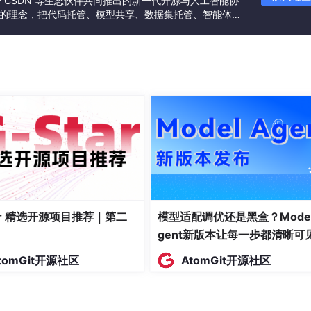
联合 CSDN 等生态伙伴共同推出的新一代开源与人工智能协
c(df_filter[
'流通市值'
], errors=
'coerce'
)

”的理念，把代码托管、模型共享、数据集托管、智能体开
发者提供从开发、训练到部署的一站式体验。
，用于筛选 ----------
[
'最后封板时间'
].astype(
str
).
str
.replace(
'1900-01-01 '
, 
'
                                                 regex=
F
[
'最后封板时间'
].
str
.strip().astype(
'Int64'
)

time_str, '%H:%M:%S') if len(time_str) >= 8 else datetim
                                                        
tar 精选开源项目推荐｜第二
模型适配调优还是黑盒？Model
记为None
gent新版本让每一步都清晰可
tomGit开源社区
AtomGit开源社区
ilter['最后封板时间_clean'].apply(parse_time)
14:30:00', '%H:%M:%S')