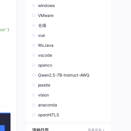
windows
VMware
仓颉
ce'
)

vue
WxJava
vscode
opencv
Qwen2.5-7B-Instruct-AWQ
jeesite
vision
anaconda
openHiTLS
活动日历
查看更多