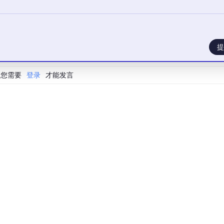
序
提
您需要
登录
才能发言
[
'首次封板时间'
].astype(
str
).
str
.replace(
'1900-01-01 '
, 
'
[
'首次封板时间'
].
str
.strip()

同按首次封板时间升序"
)

元 + 总市值≤300亿 + 流通市值≤250亿"
)

新价'
, 
'连板数'
, 
'首次封板时间'
, 
'最后封板时间'
, 
'所属行业'
]].