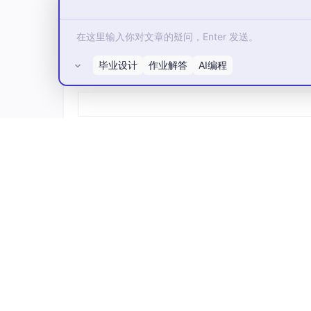
# 3. 排序：连板数降序 → 首次封板时间升
    df_sorted = df_filter.sort_values(

        by=[
'连板数'
, 
'首次封板时间'
],

毕业设计
作业解答
AI编程
        ascending=[
False
, 
True
],

所有评论(0)
        na_position=
'last'
    ).reset_index(drop=
True
)

# 清理时间格式
    df_sorted[
'首次封板时间'
] = df_sorted
    df_sorted[
'首次封板时间'
] = df_sorted
# 4. 输出结果
print
(
"="
 * 
80
)

print
(
"排序后：按连板数降序 | 连板数相
print
(
"筛选条件：10%主板涨停 + 股价≤30
print
(
"="
 * 
80
)

print
(df_sorted[[
'代码'
, 
'名称'
, 
'最
# 保存文件