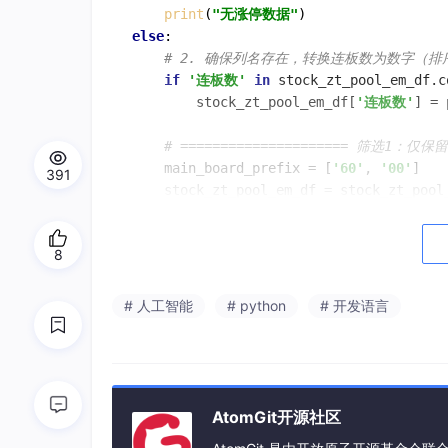
print
(
"无涨停数据"
else
:

# 2. 确保列名存在，转换连板数为数字（排
if
'连板数'
in
 stock_zt_pool_em_df.co
        stock_zt_pool_em_df[
'连板数'
] = 
# ===================== 筛选1：仅保
    main_board_prefix = [
'60'
, 
'00'
]

391
    stock_zt_pool_em_df = stock_zt_pool_
        stock_zt_pool_em_df[
'代码'
].
str
.
    ]

8
if
 stock_zt_pool_em_df.empty:

print
(
"无10%涨停的主板股票数据"
)

        exit()

# 人工智能
# python
# 开发语言
# ===================== 筛选2：剔
# 转换价格、市值为数值类型（防止数据格式
    df_filter = stock_zt_pool_em_df.copy
    df_filter[
'最新价'
] = pd.to_numeric(
AtomGit开源社区
    df_filter[
'总市值'
] = pd.to_numeric(