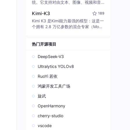
edit code, run commands, and verify
统。它支持对由文本、图像、视频和音
changes — autonomously. Built in Rus
频组成的多模态上下文进行统一理解，
t for speed. Get Started
Kimi-K3
189
并能生成分辨率高达 2K、时长可达 15
秒的带原生立体声音频的视频。得益于
Kimi K3 是Kimi能力最强的模型：这是一
面向任务泛化的系统设计，H3 在预训练
个拥有 2.8 万亿参数的混合专家（Mo
阶段就已具备广泛的多模态上下文理解
E）模型，具备原生视觉理解能力，并支
与生成能力，能够出色地执行复杂的多
持 100 万 token 的上下文窗口。
模态指令。
热门开源项目
DeepSeek-V3
Ultralytics YOLOv8
RuoYi 若依
鸿蒙开发工具广场
旋武
OpenHarmony
cherry-studio
vscode