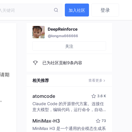
登录
加入社区
DeepReinforce
@longma666666
关注
已为社区贡献9条内容
请期
相关推荐
查看更多
atomcode
3.6 K
区。
Claude Code 的开源替代方案。连接任
意大模型，编辑代码，运行命令，自动
验证 — 全自动执行。用 Rust 构建，极
MiniMax-H3
73
致性能。 ｜ An open-source alternativ
e to Claude Code. Connect any LLM,
MiniMax H3 是一个通用的全模态生成系