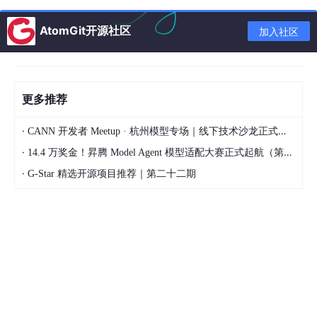
讯飞星火4.0
AtomGit开源社区
加入社区
语音能力
：业界领先的语音识别与合成
行业应用
：教育、医疗、办公垂直领域
多模态
：文本、语音、图像多模态融合
更多推荐
·
CANN 开发者 Meetup · 杭州模型专场｜线下技术沙龙正式开启报名！
二、国内AI应用生态
·
14.4 万奖金！昇腾 Model Agent 模型适配大赛正式起航（第二季）
2.1 AI图像生成
·
G-Star 精选开源项目推荐｜第二十二期
应用名称
开发者
特点
通义万相
阿里
开源支持，风格多样
文心一格
百度
中文提示词友好
可图
快手
抖音生态整合