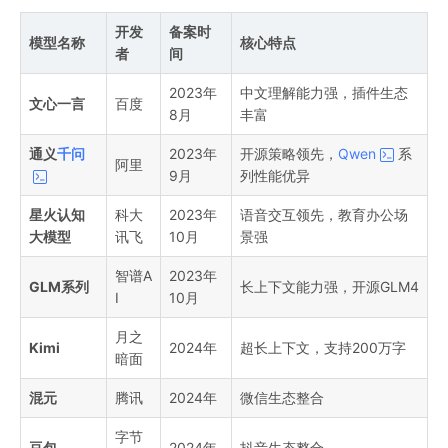
开发
备案时
模型名称
核心特点
者
间
2023年
中文理解能力强，插件生态
文心一言
百度
8月
丰富
通义
千问
2023年
开源策略领先，
Qwen
系
阿里
9月
列性能优异
星火认知
科大
2023年
语音交互领先，教育办公场
大模型
讯飞
10月
景强
智谱A
2023年
GLM系列
长上下文能力强，开源GLM4
I
10月
月之
Kimi
2024年
超长上下文，支持200万字
暗面
混元
腾讯
2024年
微信生态整合
字节
豆包
2024年
抖音生态整合