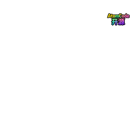
2.2 AI视频生成
应用名称
开发者
特点
可灵
快手
国产视频生成代表
海螺AI
字节
免费使用，快速生成
2.3 AI音乐创作
应用名称
开发者
特点
网易天音
网易
中文歌曲生成
腾讯音乐AI
腾讯
音乐创作辅助
2.4 AI编程辅助
应用名称
开发者
特点