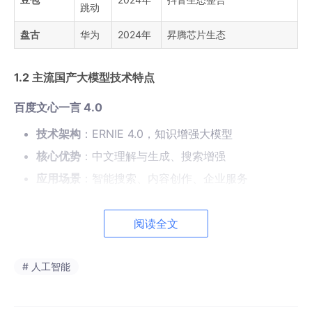
跳动
盘古
华为
2024年
昇腾芯片生态
1.2 主流国产大模型技术特点
百度文心一言 4.0
技术架构
：ERNIE 4.0，知识增强大模型
核心优势
：中文理解与生成、搜索增强
应用场景
：智能搜索、内容创作、企业服务
阿里通义千问 Qwen2.5
阅读全文
开源版本
：0.5B至72B多种参数规模
性能表现
：国际基准测试中名列前茅
# 人工智能
生态优势
：HuggingFa
c
e社区活跃，开发者众多