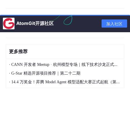
执行完之后，React 还没有开始渲染你的 App。
它不会执行：
AtomGit开源社区
加入社区
App
()
更多推荐
不会创建：
·
CANN 开发者 Meetup · 杭州模型专场｜线下技术沙龙正式开启报名！
·
G-Star 精选开源项目推荐｜第二十二期
AppFiber

divFiber

·
14.4 万奖金！昇腾 Model Agent 模型适配大赛正式起航（第二季）
spanFiber
也不会创建真实 DOM 子节点。
此时 React 只是做了一件事：
为这个 DOM container 创建一个 React 内部 Root。