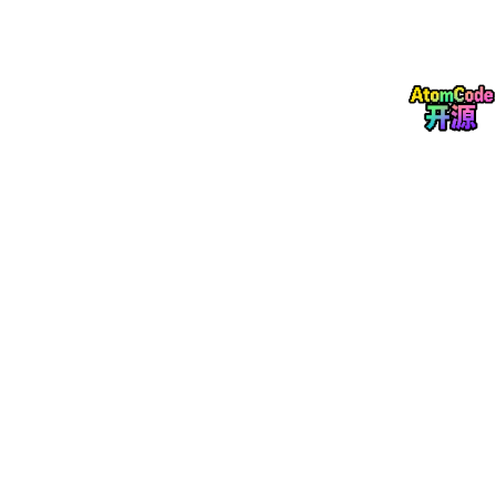
更准确地说，是创建一套根级别的数据结构，让后续的更新可以挂
在这个 Root 上。
所以
createRoot
是初始化阶段，不是渲染阶段。
三、从用户代码开始
用户入口代码通常是：
import { createRoot } 
from
'react-dom/client'
const
container
 = document.getElementById(
'root'
)

const
 root = createRoot(
container
)
这里传入的
container
是一个真实 DOM 节点。
例如：