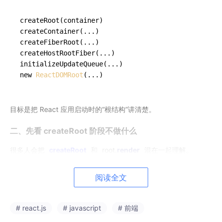
createRoot
(container)
createContainer
(...)
createFiberRoot
(...)
createHostRootFiber
(...)
initializeUpdateQueue
(...)
new 
ReactDOMRoot
(...)
目标是把 React 应用启动时的“根结构”讲清楚。
二、先看 createRoot 阶段不做什么
很多人会把
createRoot
和
root.
render
混在一起理解。
但实际上：
阅读全文
const
 root = createRoot(
container
)
# react.js
# javascript
# 前端