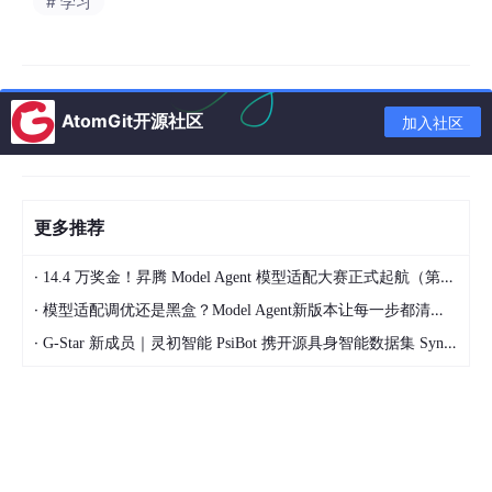
# 学习
“定义问题、拆解问题、调度AI”的“指挥家”。你的核心价值，不再
是把产品需求翻译成代码，而是像乐队指挥一样，用AI作为工具，
高效解决问题。
举个2026年最常见的场景：你想开发一个小众工具类App（比如
AtomGit开源社区
加入社区
程序员专属的代码笔记工具），放在以前，你需要自己从零写前
端、后端、数据库，至少花费1-2个月；但现在，借助AI，你可以
这样做：
用
DeepSeek
、ChatGLM4等2026年主流大模
更多推荐
型，用大白话描述需求：“我想做一个程序员代码笔
记工具，支持代码高亮、分类存储、一键复制，帮我
·
14.4 万奖金！昇腾 Model Agent 模型适配大赛正式起航（第二季）
分析核心功能和数据库表结构，给出最优技术选型
·
模型适配调优还是黑盒？Model Agent新版本让每一步都清晰可见
（前端用
Vue
3，后端用Python FastAPI）。”
·
G-Star 新成员｜灵初智能 PsiBot 携开源具身智能数据集 SynData 入驻 AtomGit
让AI生成前端基础代码、后端API接口，甚至自动生
成简单的测试用例。
你只需专注于核心环节：优化交互体验、调试AI生成
代码的细节、整合各模块功能，确保工具符合程序员
的使用习惯。