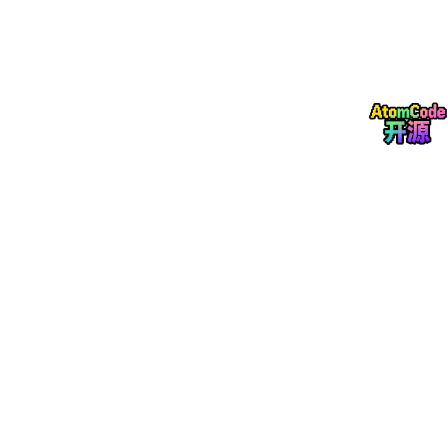
整个过程中，你写“纯代码”的时间不到20%，剩下的80%，都在思
考“这个功能是不是程序员真正需要的？”“交互能不能更简洁？”“数
据流有没有优化空间？”——这些创造性的思考，正是AI无法取代
的。
记住：2026年，AI不会让你失业，但一个会“指挥”AI的程序员，一
定会让只会“埋头写代码”的程序员被淘汰。你的价值，早已从“体力
劳动”转移到“创造性劳动”，这才是程序员真正的“进阶之路”。
三、超级个体：2026年，一个程序员=一支创业团队
聊完职业升级，再和大家聊一个更刺激的话题——2026年，AI让
“超级个体”成为可能，一个程序员，就能活成一支军队。
在没有AI的时代，程序员有一个好想法，想创业，需要找合伙人、
凑资金、组团队，搞定产品、技术、设计、运营，耗时半年甚至一
年才能推出产品，而且失败率极高，堪称“九死一生”。但2026年，
AI彻底降低了创业门槛，让“试错成本”趋近于零。
举个例子：你晚上突发奇想，想做一个“AI代码优化助手”，专门帮
程序员优化冗余代码、提升运行效率。放在以前，你可能只是想想
就放弃了，但现在，借助AI，你可以：