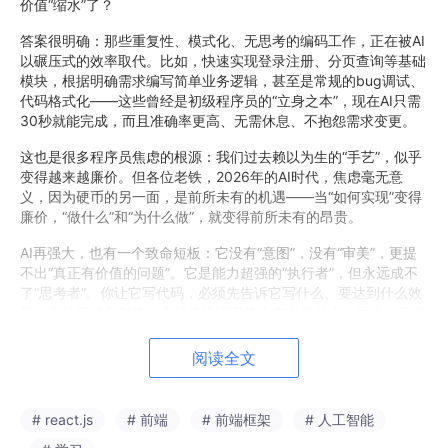
价值“缩水”了？
答案很明确：那些重复性、模式化、无思考的编码工作，正在被AI
以碾压式的效率取代。比如，快速实现登录注册、分页查询等基础
模块，根据明确需求编写简单业务逻辑，甚至是常规的bug调试、
代码格式化——这些曾经是初级程序员的“立身之本”，现在AI只需
30秒就能完成，而且准确率更高、无需休息、不抱怨需求变更。
这也是很多程序员焦虑的根源：我们过去赖以为生的“手艺”，似乎
变得越来越廉价。但各位老铁，2026年的AI时代，焦虑毫无意
义，因为硬币的另一面，是前所未有的机遇——当“如何实现”变得
廉价，“做什么”和“为什么做”，就变得前所未有的昂贵。
AI再强大，也有一个致命短板：它没有“意图”，没有“审美”，更提
不出“真正有价值的问题”。它是能力超强的“执行者”，但永远成不
了“思考者”。你让它写代码，必须先告诉它写什么、要达到什么效
果；你让它优化架构，必须先告诉它核心痛点是什么。而这，正是
我们人类程序员的核心竞争力，也是2026年程序员的价值核心。
阅读全文
二、思维跃迁：从“代码实现者”到“AI指挥者”，2026年程
序员的核心能力
# react.js
# 前端
# 前端框架
# 人工智能
2026年，优秀的程序员，不再是“埋头写代码”的“翻译官”，而是