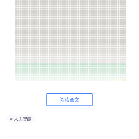
阅读全文
普及程度
# 人工智能
图1，全球81亿人中绝大多数仍未接触 AI，灰色区域占比84%，约
68亿人。
绿色区域的免费用户是主要的活跃群体，占比约 16%，约 13亿