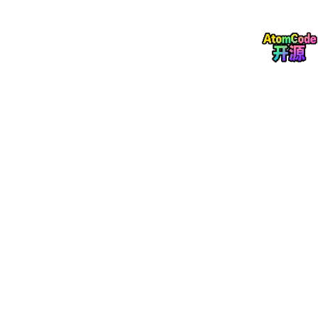
AI 逃逸速度
AI 逃逸速度这张图表展示了随着 AI 技术的进化，普通人与顶尖 AI
工具之间的距离不是在缩小，而是在急剧扩大。
从最早能力 15的 ChatGPT 3.5 ，到 GPT-4、o1 推理模型，再到
现在的 Claude Code 和能力 100的 Agent 编排，代表AI 产品能
力水平的紫色线一路狂飙。