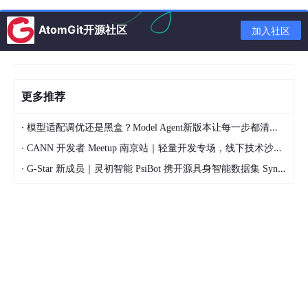
人。
AtomGit开源社区
加入社区
这是目前 AI 普及的主要形式，使用免费的聊天机器人，如 ChatG
PT 免费版、Deepseek 、豆包等。
这部分人群虽然接触了 AI，但仅限于基础功能。
更多推荐
黄色区域的付费用户极其稀少，占比仅约 0.3%，约 1500万 - 25
00万人。
·
模型适配调优还是黑盒？Model Agent新版本让每一步都清晰可见
愿意每月支付20美元的人群只是沧海一粟，这意味着 AI 的商业变
·
现还在非常早期的阶段。
CANN 开发者 Meetup 南京站｜轻量开发专场，线下技术沙龙正式开启报名
·
G-Star 新成员｜灵初智能 PsiBot 携开源具身智能数据集 SynData 入驻 AtomGit
红色区域的深度技术用户几乎看不见，占比仅约 0.04%，约 200
万 - 500万人。
使用 AI 进行辅助编程（Coding S
c
affold）的高级开发者或深
度极客是极少数中的极少数。
这张图反驳了AI 已经全面普及的错觉。
虽然有十多亿人尝试了免费 AI，但真正将其整合进工作流、并愿
意为此付费或进行深度开发的人，在全球人口比例中微乎其微。