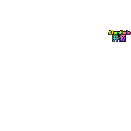
动）比低均值有时更重要。
根。
2. 数理统计核心：如何从“数据”中窥见“真相”？
概
定义与解释
计算机领域中的生动比喻与应用
念
总
研究对象的全
A/B测试
：总体是所有网站用户。我们随
体
体称为总体。
机抽取一部分用户（样本），将其分为A
与
从总体中抽取
组（用旧界面）和B组（用新界面），通
样
的一部分个体
过比较样本数据来推断新界面是否对
总体
本
称为样本。
用户
更有效。
样本的函数，
系统监控
：每分钟采集一次服务器CPU使
用于提取样本
用率，得到过去一小时的一个样本（60
统
信息（如样本
计
个数据点）。计算这个样本的均值（
X
均值
X
，样
量
）和95分位数，作为该小时系统负载的
本方差
S²
统计量。
）。