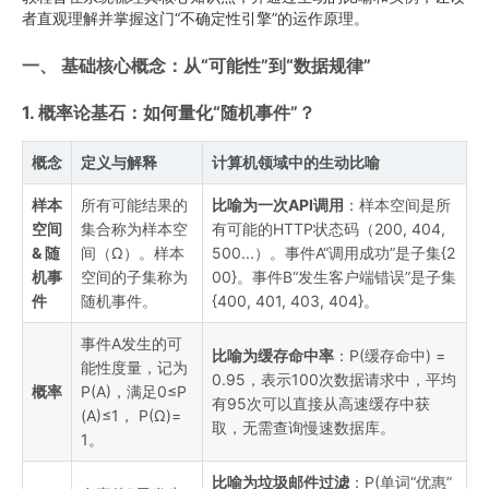
者直观理解并掌握这门“不确定性引擎”的运作原理。
一、 基础核心概念：从“可能性”到“数据规律”
1. 概率论基石：如何量化“随机事件”？
概念
定义与解释
计算机领域中的生动比喻
样本
所有可能结果的
比喻为一次API调用
：样本空间是所
空间
集合称为样本空
有可能的HTTP状态码（200, 404,
& 随
间（Ω）。样本
500...）。事件A“调用成功”是子集{2
机事
空间的子集称为
00}。事件B“发生客户端错误”是子集
件
随机事件。
{400, 401, 403, 404}。
事件A发生的可
比喻为缓存命中率
：P(缓存命中) =
能性度量，记为
0.95，表示100次数据请求中，平均
概率
P(A)，满足0≤P
有95次可以直接从高速缓存中获
(A)≤1， P(Ω)=
取，无需查询慢速数据库。
1。
比喻为垃圾邮件过滤
：P(单词“优惠”