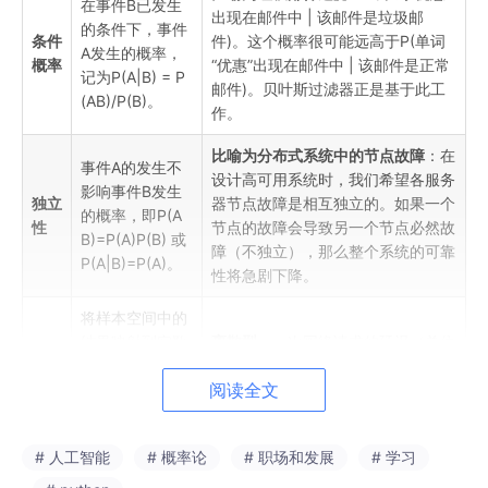
在事件B已发生
出现在邮件中 | 该邮件是垃圾邮
的条件下，事件
条件
件)。这个概率很可能远高于P(单词
A发生的概率，
概率
“优惠”出现在邮件中 | 该邮件是正常
记为P(A|B) = P
邮件)。贝叶斯过滤器正是基于此工
(AB)/P(B)。
作。
比喻为分布式系统中的节点故障
：在
事件A的发生不
设计高可用系统时，我们希望各服务
影响事件B发生
独立
器节点故障是相互独立的。如果一个
的概率，即P(A
性
节点的故障会导致另一个节点必然故
B)=P(A)P(B) 或
障（不独立），那么整个系统的可靠
P(A|B)=P(A)。
性将急剧下降。
将样本空间中的
结果映射到实数
离散型
：一次网络请求的延迟（单位
的函数。分为离
ms），可视为离散随机变量（尽管
随机
阅读全文
散型（取值可
时间连续，但测量是离散的）。
连续
变量
数）和连续型
型
：服务器CPU在某一时刻的利用率
（取值充满区
（0%到100%）。
# 人工智能
# 概率论
# 职场和发展
# 学习
间）。