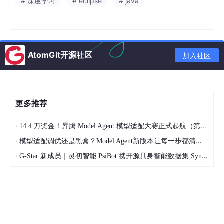
# 深度学习
# eclipse
# java
三、实战案例：书匠策AI的降重奇迹
让我们通过一个实战案例，来亲眼见证书匠策AI的降重奇迹。假设
你正在撰写一篇关于“人工智能在教育领域的应用”的论文，其中有
AtomGit开源社区
一段关于AI辅助教学的描述与某篇文献高度相似。这时，你只需将
加入社区
这段文字粘贴到书匠策AI的降重模块中，几秒钟后，它就会为你提
供多种改写方案。
原始文本
：AI辅助教学能够根据学生的学习进度和兴
更多推荐
趣偏好，提供个性化的学习资源和反馈，从而有效提
高学习效率。
·
14.4 万奖金！昇腾 Model Agent 模型适配大赛正式起航（第二季）
改写方案1
：借助AI技术，教学可以变得更加智能化，
·
模型适配调优还是黑盒？Model Agent新版本让每一步都清晰可见
它能够根据每位学生的独特需求和学习节奏，量身定
·
G-Star 新成员｜灵初智能 PsiBot 携开源具身智能数据集 SynData 入驻 AtomGit
制学习计划，并及时给予反馈，助力学生高效学习。
改写方案2
：在AI的助力下，教学不再是一成不变的
模式，而是能够根据学生的个体差异和兴趣点，动态
调整学习内容和方法，实现真正意义上的个性化教
学，提升学习效果。