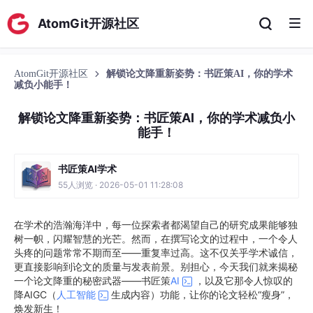
AtomGit开源社区
AtomGit开源社区
解锁论文降重新姿势：书匠策AI，你的学术
减负小能手！
解锁论文降重新姿势：书匠策AI，你的学术减负小
能手！
书匠策AI学术
55人浏览 · 2026-05-01 11:28:08
在学术的浩瀚海洋中，每一位探索者都渴望自己的研究成果能够独
树一帜，闪耀智慧的光芒。然而，在撰写论文的过程中，一个令人
头疼的问题常常不期而至——重复率过高。这不仅关乎学术诚信，
更直接影响到论文的质量与发表前景。别担心，今天我们就来揭秘
一个论文降重的秘密武器——书匠策
AI
，以及它那令人惊叹的
降AIGC（
人工智能
生成内容）功能，让你的论文轻松“瘦身”，
焕发新生！