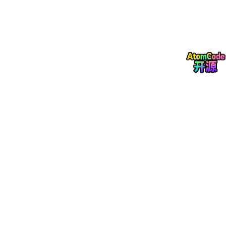
你看，经过书匠策AI的改写，原本平淡无奇的文字瞬间变得生动有
趣，重复率也大大降低。
四、结语：拥抱书匠策AI，开启学术新篇章
在这个信息爆炸的时代，论文降重已经成为每位学者必须面对的挑
战。但有了书匠策AI这位得力助手，你不再需要为重复率过高而烦
恼。它不仅能够智能识别并降低重复内容，还能有效对抗AIGC的
侵袭，让你的论文在保持原创性的同时，也更加符合学术规范。
如果你还在为论文降重而苦恼，不妨现在就访问书匠策AI官网
ww
w.shujiangce.com
，或者搜索微信公众号“书匠策AI”，开启你的学
术减负之旅吧！让书匠策AI成为你学术道路上的忠实伙伴，共同书
写属于你的辉煌篇章！