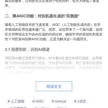
裁衣的服务，让你的论文在保持个性的同时，也大大降低了重复
率。
二、降AIGC功能：对抗机器生成的“双胞胎”
随着人工智能技术的飞速发展，AIGC（人工智能生成内容）在学
术领域的应用也越来越广泛。然而，这也带来了一个新问题：如何
区分并降低论文中由AI生成的内容比例，确保学术的原创性和真实
性？书匠策AI的降AIGC功能，正是为解决这一问题而生。
2.1 深度剖析，识别AI痕迹
书匠策AI通过深度学习算法，对大量AI生成文本进行训练，从而掌
握了识别AI痕迹的独门绝技。无论是句式结构、词汇选择还是逻辑
连贯性，它都能敏锐地捕捉到AI生成的微妙特征，为你的论文进行
一次全面的“AI体检”。
2.2 巧妙改写，还原人性温度
阅读全文
一旦识别出AI生成的内容，书匠策AI并不会简单地将其删除或替
换，而是运用其强大的语言生成能力，将这些部分巧妙地改写为更
符合人类写作习惯的表达。这样，不仅降低了AIGC的比例，还让
# 人工智能
# AIGC
# tomcat
# c语言
你的论文更加生动、有血有肉，充满了人性的温度。