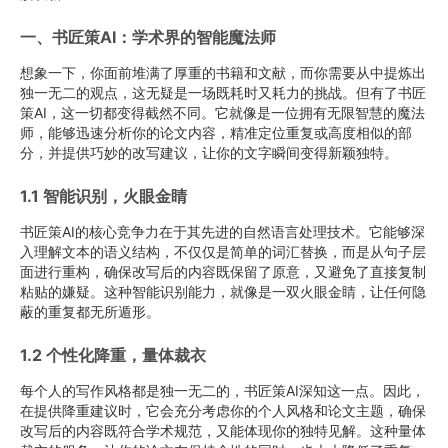
一、书匠策AI：学术界的智能魔法师
想象一下，你面前堆满了厚重的书籍和文献，而你需要从中提炼出
独一无二的观点，这无疑是一场既耗时又耗力的挑战。但有了书匠
策AI，这一切都变得截然不同。它就像是一位拥有无限智慧的魔法
师，能够迅速分析你的论文内容，精准定位重复或高度相似的部
分，并提供巧妙的改写建议，让你的文字瞬间变得新颖独特。
1.1 智能识别，火眼金睛
书匠策AI的核心竞争力在于其先进的自然语言处理技术。它能够深
入理解文本的语义结构，不仅仅是简单的词汇替换，而是从句子层
面进行重构，确保改写后的内容既保留了原意，又避免了直接复制
粘贴的嫌疑。这种智能识别能力，就像是一双火眼金睛，让任何隐
蔽的重复都无所遁形。
1.2 个性化降重，量体裁衣
每个人的写作风格都是独一无二的，书匠策AI深知这一点。因此，
在提供降重建议时，它会充分考虑你的个人风格和论文主题，确保
改写后的内容既符合学术规范，又能体现你的独特见解。这种量体