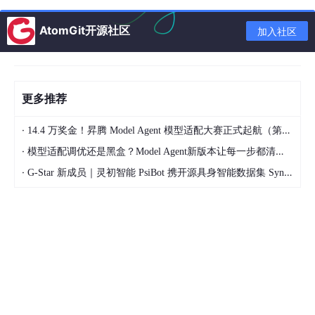
添加数值范围验证
数值验证是最常见的验证类型，可以限制用户只能输入特定范围内
AtomGit开源社区
加入社区
的数字。以下代码演示如何设置一个介于 3 到 6 之间的十进制数
验证：
更多推荐
·
python
14.4 万奖金！昇腾 Model Agent 模型适配大赛正式起航（第二季）
·
模型适配调优还是黑盒？Model Agent新版本让每一步都清晰可见
体验AI代码助手
·
G-Star 新成员｜灵初智能 PsiBot 携开源具身智能数据集 SynData 入驻 AtomGit
代码解读
复制代码
from
spire.xls
import
*
from
spire.xls.common
import
* #
创建工作簿对象 workbook = Workbook() sheet = workbook.
Worksheets[
0
] # 添加说明标签 sheet.Range["B11"].Text = "输
入数字(3-6):" # 获取目标单元格范围 rangeNumber = sheet.Ra
nge["B12"] # 设置验证比较运算符为"介于" rangeNumber.Data
Validation.CompareOperator = ValidationComparisonOperato