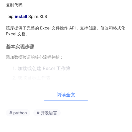
复制代码
pip
install
Spire.XLS
该库提供了完整的 Excel 文件操作 API，支持创建、修改和格式化
Excel 文档。
基本实现步骤
添加数据验证的核心流程包括：
加载或创建 Excel 工作簿
获取目标工作表
指定需要应用验证的单元格范围
阅读全文
配置验证规则（类型、条件、错误消息）
保存文件
# python
# 开发语言
下面将通过具体示例展示如何实现不同类型的数据验证。