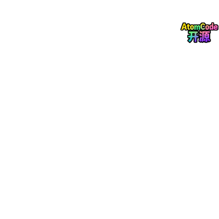
例。
优势
：内置错误处理、测试支持（如
Http
::
fake
()
）。
4.
CORS 支持 (Cross-Origin Resource Sharing Supp
ort)
内置了跨域资源共享（CORS）配置，通过中间件轻松处理跨域请
求，避免手动设置响应头。
// 在 config/cors.php 配置允许的源
'paths'
 => [
'api/*'
'allowed_origins'
 => [
'https://example.com'
作用
：简化 API 开发中的跨域问题。
优势
：提高安全性，减少开发负担。