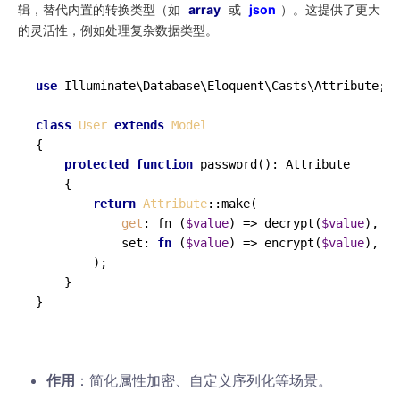
辑，替代内置的转换类型（如
array
或
json
）。这提供了更大
的灵活性，例如处理复杂数据类型。
use
Illuminate
\
Database
\
Eloquent
\
Casts
\
Attribute
;

class
User
extends
Model
{

protected
function
password
(
): 
Attribute
{

return
Attribute
::
make
(

get
: fn (
$value
) => 
decrypt
(
$value
),

            set: 
fn
 (
$value
) =>
encrypt
(
$value
),

        );

    }

作用
：简化属性加密、自定义序列化等场景。