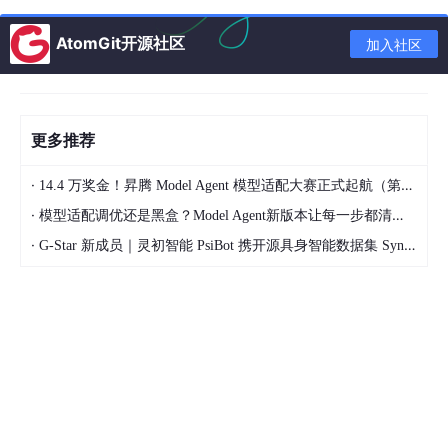
作用
：替代传统的
@component
指令，提升模板
的声明式风格。
AtomGit开源社区
加入社区
优势
：减少嵌套，加速前端开发。
3.
HTTP 客户端 (HTTP Client)
更多推荐
集成了基于 Guzzle 的 HTTP 客户端，提供流畅的 API 来发送 HT
TP 请求，支持并发、重试和响应宏。
·
14.4 万奖金！昇腾 Model Agent 模型适配大赛正式起航（第二季）
·
模型适配调优还是黑盒？Model Agent新版本让每一步都清晰可见
use Illuminate
\Support\Facades\Http;
·
G-Star 新成员｜灵初智能 PsiBot 携开源具身智能数据集 SynData 入驻 AtomGit
$response = Http::retry
(
3
, 
100
)
->
get(
'https://api.e
if
 ($response->ok()) {

return
 $response->json();

作用
：简化外部 API 调用，无需手动管理 Guzzle 实