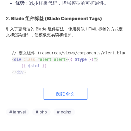
优势
：减少样板代码，增强模型的可扩展性。
2.
Blade 组件标签 (Blade Component Tags)
引入了更简洁的 Blade 组件语法，使用类似 HTML 标签的方式定
义和渲染组件，使模板更易读和维护。
<
div
class
=
"alert alert-
{{ 
$type
 }}
"
>
{{ 
$slot
 }}
</
div
>
<
x-alert
type
=
"success"
>
阅读全文
</
x-alert
>
# laravel
# php
# nginx