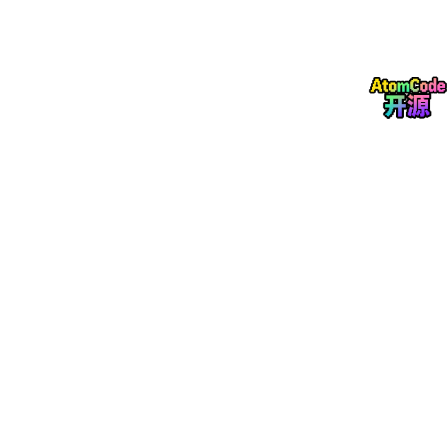
痛点：聊5轮以上就乱、忘记用户意图、前后矛盾
优化方向：对话状态管理、意图追踪、冲突修复
幅度说明：偏工程，真实可复现
第7集：内存占用高、端侧跑不动｜
真实资源降低：30%–
55%
痛点：手机/边缘设备跑不起来、吃显存、发热
优化方向：动态稀疏、分层加载、无损压缩
幅度说明：非常实在，手机/
鸿蒙
端直接受益
第8集：输出不可控、格式混乱｜
真实可控率提升：35%–
60%
痛点：JSON乱、格式崩、指令不听、行为不稳定