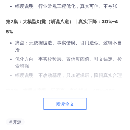
幅度说明：行业常规工程优化，真实可信、不夸张
第2集：大模型幻觉（胡说八道）｜
真实下降：30%–4
5%
痛点：无依据编造、事实错误、引用造假、逻辑不自
洽
优化方向：事实校验层、置信度阈值、引文锚定、检
索增强
幅度说明：不改动基座，只加逻辑层，降幅真实合理
第3集：推理速度慢、延迟高｜
真实提速：40%–70%
痛点：响应慢、并发低、硬件压力大
阅读全文
优化方向：KV缓存复用、动态计算、量化加速、算子
精简
# 开源
幅度说明：工程优化最容易出效果，标这个非常保守