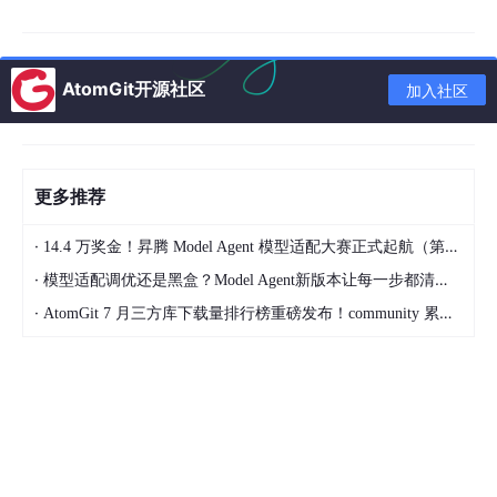
第4集：训练/微调成本过高｜
真实成本降低：35%–60%
AtomGit开源社区
痛点：小厂训不起、个人玩不动、数据效率低
加入社区
优化方向：高效LoRA、数据提纯、小样本学习、增量
微调
幅度说明：业内成熟方案，幅度完全站得住
更多推荐
第5集：长文本理解能力弱｜
真实准确率提升：20%–3
·
14.4 万奖金！昇腾 Model Agent 模型适配大赛正式起航（第二季）
·
模型适配调优还是黑盒？Model Agent新版本让每一步都清晰可见
5%
·
AtomGit 7 月三方库下载量排行榜重磅发布！community 累计破百万断层领跑，Chromium 组件全面霸榜
痛点：读不懂文档、抓不住重点、逻辑结构丢失
优化方向：层级编码、结构感知、关键信息抽取
幅度说明：偏稳健，不冒进，业内认可
第6集：多轮对话崩坏、跑偏｜
真实稳定度提升：25%–4
0%