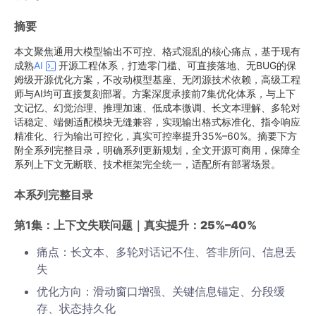
摘要
本文聚焦通用大模型输出不可控、格式混乱的核心痛点，基于现有
成熟
AI
开源工程体系，打造零门槛、可直接落地、无BUG的保
姆级开源优化方案，不改动模型基座、无闭源技术依赖，高级工程
师与AI均可直接复刻部署。方案深度承接前7集优化体系，与上下
文记忆、幻觉治理、推理加速、低成本微调、长文本理解、多轮对
话稳定、端侧适配模块无缝兼容，实现输出格式标准化、指令响应
精准化、行为输出可控化，真实可控率提升35%–60%。摘要下方
附全系列完整目录，明确系列更新规划，全文开源可商用，保障全
系列上下文无断联、技术框架完全统一，适配所有部署场景。
本系列完整目录
第1集：上下文失联问题｜
真实提升：25%–40%
痛点：长文本、多轮对话记不住、答非所问、信息丢
失
优化方向：滑动窗口增强、关键信息锚定、分段缓
存、状态持久化