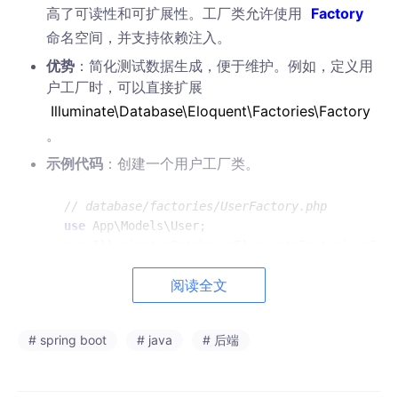
高了可读性和可扩展性。工厂类允许使用
Factory
命名空间，并支持依赖注入。
优势
：简化测试数据生成，便于维护。例如，定义用
户工厂时，可以直接扩展
Illuminate\Database\Eloquent\Factories\Factory
。
示例代码
：创建一个用户工厂类。
// database/factories/UserFactory.php
use
App
\
Models
\
User
use
Illuminate
\
Database
\
Eloquent
\
Factories
\
Fact
阅读全文
class
UserFactory
extends
Factory
{

protected
 $model = User::class;

# spring boot
# java
# 后端
public
function
definition
()
{
