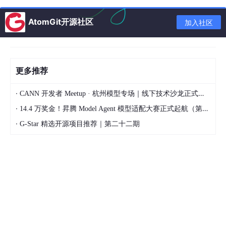
return
 [

'name'
 => $this->faker->name,

AtomGit开源社区
加入社区
'email'
 => $this->faker->unique()->
'password'
 => bcrypt(
'password'
),

        ];

    }

更多推荐
·
CANN 开发者 Meetup · 杭州模型专场｜线下技术沙龙正式开启报名！
·
14.4 万奖金！昇腾 Model Agent 模型适配大赛正式起航（第二季）
3.
Blade 组件改进
·
G-Star 精选开源项目推荐｜第二十二期
描述
：Blade 模板引擎增强了组件功能，包括匿名组
件和内联组件定义。开发者可以使用
<x-*>
语法快
速创建可重用 UI 元素。
优势
：减少模板冗余，支持属性绑定和插槽，提升前
端开发效率。
示例代码
：定义一个简单的按钮组件。