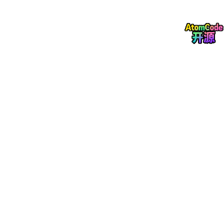
<!-- resources/views/components/button.blade.ph
<
button
{{ 
$attributes-
>merge(
['class' => 'btn'
{{ 
$slot
 }}
</
button
>
在视图中使用：
<
x-button
class
=
"btn-primary"
>
点击我
</
x-button
>
4.
路由缓存优化
描述
：路由系统进行了性能优化，特别是在大型应用
中。
Route::cached
方法提升了路由加载速度，减
少了服务器开销。
优势
：加快应用响应时间，尤其适用于高流量场景。