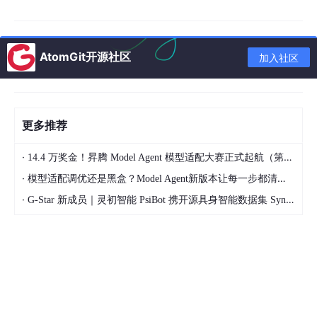
AtomGit开源社区
加入社区
在上层控制中，LQR 根据车辆的期望状态（如期望的横摆角速
更多推荐
度、质心侧偏角等）和实际状态的偏差，通过计算得出期望的横摆
力矩，为下层控制提供目标值。
·
14.4 万奖金！昇腾 Model Agent 模型适配大赛正式起航（第二季）
下层数学规划转矩分配
·
模型适配调优还是黑盒？Model Agent新版本让每一步都清晰可见
下层的数学规划主要负责将上层 LQR 计算得到的期望横摆力矩合
·
G-Star 新成员｜灵初智能 PsiBot 携开源具身智能数据集 SynData 入驻 AtomGit
理地分配到四个独立驱动的车轮上。这就涉及到一系列复杂的约束
条件和优化目标。
比如，我们可以建立一个基于二次规划的转矩分配模型。假设我们
有四个车轮的转矩变量
T1
，
T2
，
T3
，
T4
，目标是在满足车
辆动力学约束的情况下，使得某个目标函数（比如能耗最小化或者
轮胎力利用最优化）最小化。