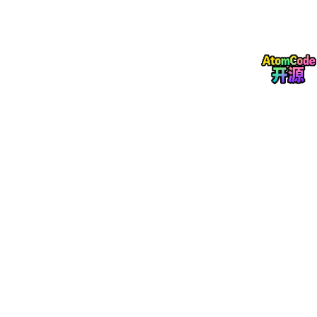
import cvxpy as cp

# 定义变量
T1
T2
T3
T4
 = cp.Variable()

# 定义约束条件，例如驱动力总和约束
constraints = [
T1
 + 
T2
 + 
T3
 + 
T4
 == desired_total_t
# 定义目标函数，这里以最小化轮胎磨损为例
objective = cp.Minimize(
T1
**
2
 + 
T2
**
2
 + 
T3
**
2
 + 
T4
*
# 求解问题
prob = cp.Problem(objective, constraints)

prob.solve()

# 输出结果
print(
"T1:"
, 
T1
.value)
