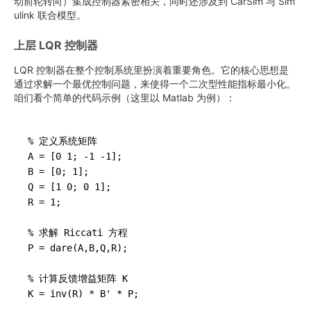
动前轮转向）集成控制器紧密相关，同时还涉及到 CarSim 与 Sim
ulink 联合模型。
上层 LQR 控制器
LQR 控制器在整个控制系统里扮演着重要角色。它的核心思想是
通过求解一个最优控制问题，来使得一个二次型性能指标最小化。
咱们看个简单的代码示例（这里以 Matlab 为例）：
% 定义系统矩阵

A = [0 1; -1 -1];

B = [0; 1];

Q = [1 0; 0 1];

R = 1;

% 求解 Riccati 方程

P = dare(A,B,Q,R);

% 计算反馈增益矩阵 K

K = inv(R) * B' * P;