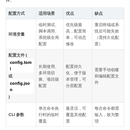
配置方式
适用场景
优点
缺点
临时测试、
优先级最
重启终端或系
脚本调用、
高，配置简
统后可能失效
环境变量
系统级全局
单，可动态
（需持久化配
配置
修改
置）
配置文件 (
config.tom
长期使用、
配置持久
l
需要手动创建
多环境切
化，便于版
或
和编辑配置文
换、项目级
本管理，可
件
config.jso
配置
分层配置
n
)
单次命令执
最灵活，可
每次命令都需
CLI 参数
行时的临时
覆盖其他配
输入，较为繁
覆盖
置
琐