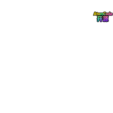
# 测试 Codex 连接
codex completions create --model gpt-3.5-turbo-inst
为了使环境变量在每次打开终端时自动生效，可以将
export
命
令添加到
~/.bashrc
、
~/.zshrc
或
~/.profile
文件中 。
2. 通过配置文件配置（推荐用于持久化部署）
Codex CLI 会读取用户主目录下的配置文件。配置文件的格式和
位置因版本或安装方式而异，常见的有
config.toml
和
config.json
。
TOML 格式配置 (常见于 Snap 安装)
配置文件通常位于
~
/.codex/
config.toml
。
# ~/.codex/config.toml
[default]
# 指定模型提供商，对于中转API通常设为 "openai"