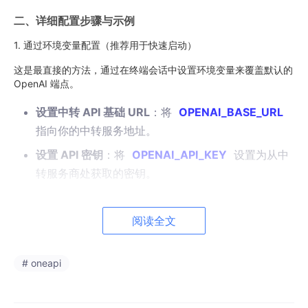
二、详细配置步骤与示例
1. 通过环境变量配置（推荐用于快速启动）
这是最直接的方法，通过在终端会话中设置环境变量来覆盖默认的
OpenAI 端点。
设置中转 API 基础 URL
：将
OPENAI_BASE_URL
指向你的中转服务地址。
设置 API 密钥
：将
OPENAI_API_KEY
设置为从中
转服务商处获取的密钥。
Windows (PowerShell) 示例：
阅读全文
# 设置环境变量（仅当前会话有效）
# oneapi
$env
:OPENAI_API_KEY=
"sk-your-transit-api-key-here"
$env
:OPENAI_BASE_URL=
"https://your-transit-api.com/