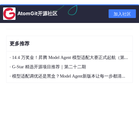
# 验证配置并测试 Codex
AtomGit开源社区
加入社区
# 尝试一个简单的命令，如列出模型（具体命令取决于你的中转
注意：在 PowerShell 中，以上设置仅对当前窗口有效。若要永久
更多推荐
生效，需通过系统属性或
[
Environment
]:
:SetEnvironmentVariable
设置用户/系统环境变
·
14.4 万奖金！昇腾 Model Agent 模型适配大赛正式起航（第二季）
量 。
·
G-Star 精选开源项目推荐｜第二十二期
Linux/macOS (Bash/Zsh) 示例：
·
模型适配调优还是黑盒？Model Agent新版本让每一步都清晰可见
# 设置环境变量（仅当前会话有效）
export
OPENAI_API_KEY
=
"sk-your-transit-api-key-here
export
OPENAI_BASE_URL
=
"https://your-transit-api.co
# 验证配置
echo 
$OPENAI_API_KEY
echo 
$OPENAI_BASE_URL