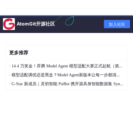
AtomGit开源社区
加入社区
更多推荐
·
虚拟同步发电机控制系统：MATLAB/SIMULINK仿真模型(2018b)
14.4 万奖金！昇腾 Model Agent 模型适配大赛正式起航（第二季）
及说明报告，仿真结果良好。 说明报告的第一部分首先概述了并
·
模型适配调优还是黑盒？Model Agent新版本让每一步都清晰可见
网逆变器的基本原理和常见的控制方法。 第二部分介绍了同步坐
·
标系下并网逆变器的数学模型。 第三部分阐述了基于电网电压定
G-Star 新成员｜灵初智能 PsiBot 携开源具身智能数据集 SynData 入驻 AtomGit
向的直接电流控制策略的控制原理。 第四部分介绍了并网逆变器
控制中的关键技术——锁相环。 第五部分展示了直接电流控制的
仿真建模过程及仿真结果。 第六部分阐述了虚拟同步发电机的基
本原理。 第七部分展示了虚拟同步控制的仿真建模过程和仿真结
果。 最后，列出了报告的参考文献。