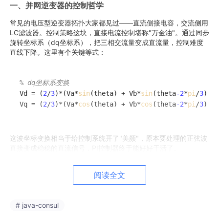
一、并网逆变器的控制哲学
常见的电压型逆变器拓扑大家都见过——直流侧接电容，交流侧用
LC滤波器。控制策略这块，直接电流控制堪称"万金油"。通过同步
旋转坐标系（dq坐标系），把三相交流量变成直流量，控制难度
直线下降。这里有个关键等式：
% dq坐标系变换
Vd = (
2
/
3
)*(Va*
sin
(theta) + Vb*
sin
(theta
-2
*
pi
/
3
) + 
Vq = (
2
/
3
)*(Va*
cos
(theta) + Vb*
cos
(theta
-2
*
pi
/
3
) + 
这波坐标变换相当于给控制系统开了"美颜"，原本要处理的正弦波
直接变成稳稳的直流信号，PI控制器终于能好好干活了。
阅读全文
二、锁相环：电网的"心跳检测仪"
想让逆变器和电网"同频共振"，锁相环（PLL）必须稳。这里有个
# java-consul
骚操作——用Park变换把电网电压"拍扁"：