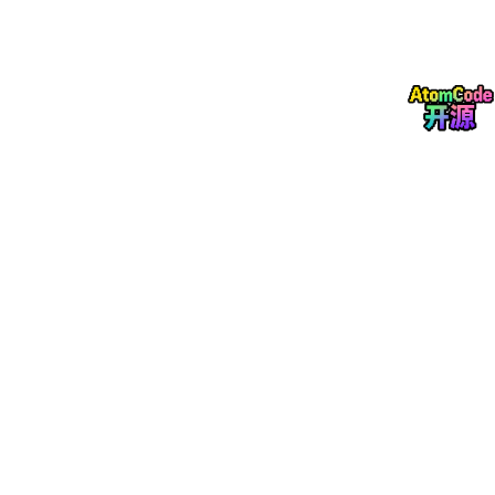
!
PLL结构图
▲ Simulink里的PLL子模型，重点看Park变换模块和PI参数设置
（Kp=3.5, Ki=420）