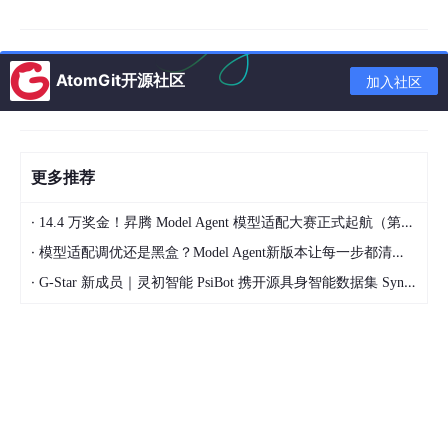
准咬住目标方向盘转角：
Kp
 = 
2.5
;  % 别超过3，会抖
AtomGit开源社区
加入社区
Ki
 = 
0.02
; % 静差克星
steer_ctrl
 = pid(Kp,Ki,
0
)
;
更多推荐
车身运动学这块才是重头戏。六个刚体自由度用状态方程硬核建
模，Simulink里的Fcn模块直接上矩阵运算。注意看这个姿态解算
·
14.4 万奖金！昇腾 Model Agent 模型适配大赛正式起航（第二季）
的核心代码片段，处理俯仰角时的符号问题让不少工程师翻过车：
·
模型适配调优还是黑盒？Model Agent新版本让每一步都清晰可见
·
G-Star 新成员｜灵初智能 PsiBot 携开源具身智能数据集 SynData 入驻 AtomGit
function
pitch
 = 
calcPitch
(ax, wheelbase)
% 防止急刹时俯仰角突变
if
abs
(ax) < 
0.3
*g

        pitch = 
atan
((ax*wheelbase)/(
2
*g));

else
        pitch = 
sign
(ax)*
0.15
; 
% 限幅处理
end