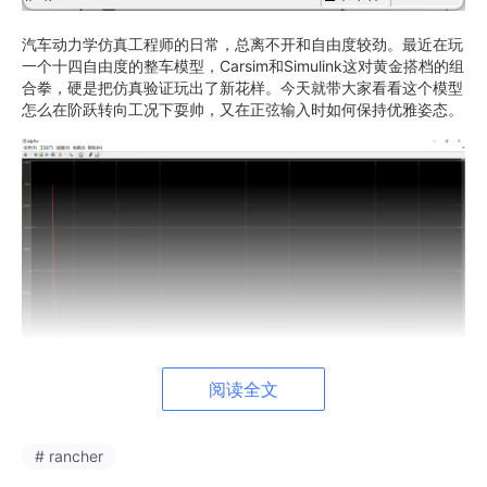
汽车动力学仿真工程师的日常，总离不开和自由度较劲。最近在玩
一个十四自由度的整车模型，Carsim和Simulink这对黄金搭档的组
合拳，硬是把仿真验证玩出了新花样。今天就带大家看看这个模型
怎么在阶跃转向工况下耍帅，又在正弦输入时如何保持优雅姿态。
阅读全文
这个模型的骨骼清奇之处在于模块化架构。转向系统直接采用Cars
# rancher
im原生模块，但咱们在Simulink里给它装了个"智能大脑"——PI驾
驶员模型。别小看这几行PID参数，调好了能让模型在0.3秒内精