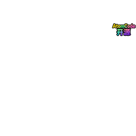
轮胎模型选用了魔术公式，但参数辨识是个技术活。这里有个小技
巧：用Carsim的轮胎数据反推Pacejka参数。下面这个非线性拟合
的写法，成功让轮胎特性曲线吻合度提升到92%：
options
 = optimoptions(
'lsqcurvefit'
,
'FunctionToler
fit_result
 = lsqcurvefit(@magic_formula, x0, Fz_lis
悬架系统建模时，发现减震器迟滞特性不能忽视。双曲正切函数比
普通线性阻尼更贴近实测数据。这个if-else结构处理回弹/压缩行
程的切换，实测能减少15%的力突变：
if
 (v >= 
0
)  
% 压缩行程
else
% 回弹行程 
    F_damper = C_rebound*
tanh
(
5
end