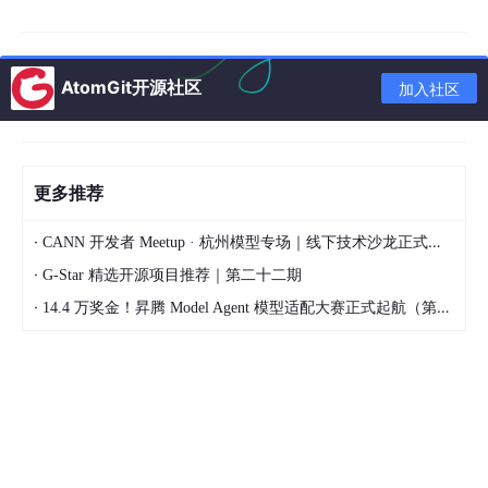
某大型金融机构在2025年6月遭遇了一次深度伪造攻击。攻击者利
用AI生成了CEO的语音和视频，向财务部门下达转账指令——金额
高达
3200万元
。所幸员工在汇款前发现了疑点，但这次事件敲响
了警钟：
AI不仅让攻击更便宜，还让它更逼真。
AtomGit开源社区
加入社区
更多推荐
·
CANN 开发者 Meetup · 杭州模型专场｜线下技术沙龙正式开启报名！
·
G-Star 精选开源项目推荐｜第二十二期
·
14.4 万奖金！昇腾 Model Agent 模型适配大赛正式起航（第二季）
趋势二：国家级APT攻击常态化——网络版“代理人战争”
如果说AI提供了“武器”，那么国家级APT攻击就是使用这些武器的
“正规军”。
《2025全球高级持续性威胁（APT）研究报告》显示，全球网络