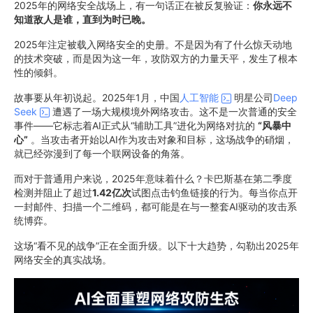
2025年的网络安全战场上，有一句话正在被反复验证：
你永远不
知道敌人是谁，直到为时已晚。
2025年注定被载入网络安全的史册。不是因为有了什么惊天动地
的技术突破，而是因为这一年，攻防双方的力量天平，发生了根本
性的倾斜。
故事要从年初说起。2025年1月，中国
人工智能
明星公司
Deep
Seek
遭遇了一场大规模境外网络攻击。这不是一次普通的安全
事件——它标志着AI正式从“辅助工具”进化为网络对抗的
“风暴中
心”
。当攻击者开始以AI作为攻击对象和目标，这场战争的硝烟，
就已经弥漫到了每一个联网设备的角落。
而对于普通用户来说，2025年意味着什么？卡巴斯基在第二季度
检测并阻止了超过
1.42亿次
试图点击钓鱼链接的行为。每当你点开
一封邮件、扫描一个二维码，都可能是在与一整套AI驱动的攻击系
统博弈。
这场“看不见的战争”正在全面升级。以下十大趋势，勾勒出2025年
网络安全的真实战场。