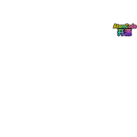
安全厂商全年累计发布APT报告
700多篇
，涉及APT组织
140个
，
其中首次披露的就达42个。攻击目标高度集中于政府机构、国防
军工、信息技术、金融、教育等重点行业。
在我国，360监测到的1300余起境外APT攻击覆盖了
15个关键行
业
，政府、教育、科研领域占比超过七成，攻击来源主要来自南
亚、东南亚、东亚及北美。
某国家级科研院所在接受采访时坦言：“我们几乎每天都能检测到
至少一次摸底扫描。攻击者就像潜伏在暗处的狙击手，你可能永远
看不到他们扣动扳机的那一刻。”