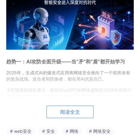
趋势一：AI攻防全面升级——当“矛”和“盾”都开始学习
2025年，生成式AI的爆发式应用将网络安全推向了一个前所未有
的复杂战场。攻击者和防御者，都在用AI武装自己。
卡巴斯基的报告显示，模仿ChatGPT的网络威胁在2025年前四个
月就增加了
115%
，达到177个独特的恶意和不必要文件。另一个新
兴AI工具DeepSeek则占据了83个文件。攻击者甚至利用深度伪造
技术，让钓鱼攻击从“广撒网”进化为了
精准制导
。
阅读全文
更令人担忧的是数据。360发布的报告显示，2025年累计监测到
1
300余起
针对我国的APT攻击，其中结合AI技术的智能化升级，使
# web安全
# 安全
# 网络
# 网络安全
攻击从早期的“广撒网”式诈骗演变为针对性极强的精准打击。