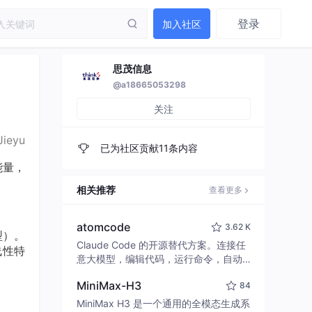
登录
加入社区
思茂信息
@a18665053298
关注
Jieyu
已为社区贡献11条内容
能量，
相关推荐
查看更多
atomcode
3.62 K
型）。
Claude Code 的开源替代方案。连接任
线性特
意大模型，编辑代码，运行命令，自动
验证 — 全自动执行。用 Rust 构建，极
MiniMax-H3
84
致性能。 ｜ An open-source alternativ
e to Claude Code. Connect any LLM,
MiniMax H3 是一个通用的全模态生成系