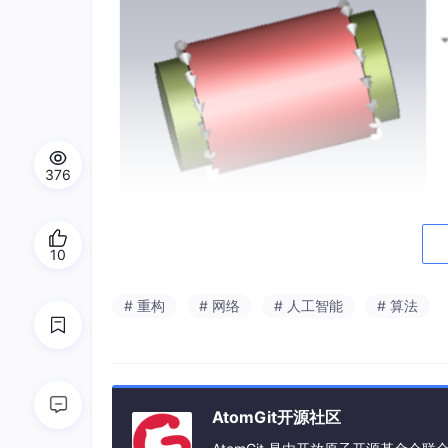
376
在Ms solver中勾选Incremental Inductance M
10
# 重构
# 网络
# 人工智能
# 算法
AtomGit开源社区