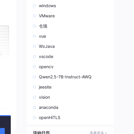
windows
VMware
仓颉
vue
WxJava
vscode
opencv
Qwen2.5-7B-Instruct-AWQ
jeesite
vision
anaconda
openHiTLS
活动日历
查看更多