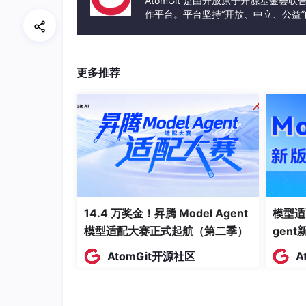
AtomGit 是由开放原子开源基金会
作平台。平台坚持“开放、中立、公益
发体验和算力服务整合在一起，为开
更多推荐
选择State Space Model
14.4 万奖金！昇腾 Model Agent
模型适
模型适配大赛正式起航（第二季）
gen
AtomGit开源社区
A