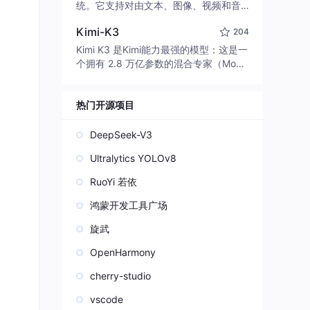
edit code, run commands, and verify
统。它支持对由文本、图像、视频和音
changes — autonomously. Built in Rus
频组成的多模态上下文进行统一理解，
t for speed. Get Started
Kimi-K3
204
并能生成分辨率高达 2K、时长可达 15
秒的带原生立体声音频的视频。得益于
Kimi K3 是Kimi能力最强的模型：这是一
面向任务泛化的系统设计，H3 在预训练
个拥有 2.8 万亿参数的混合专家（Mo
阶段就已具备广泛的多模态上下文理解
E）模型，具备原生视觉理解能力，并支
与生成能力，能够出色地执行复杂的多
持 100 万 token 的上下文窗口。
模态指令。
热门开源项目
DeepSeek-V3
Ultralytics YOLOv8
RuoYi 若依
鸿蒙开发工具广场
旋武
OpenHarmony
cherry-studio
vscode