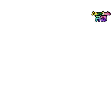
核心约束：上下文窗口是最重要的有限资源。
关键实践：让 Claude 自我验证（提供测试用例是效果提升最大的
策略）、先探索再规划再编码、配置好 CLAUDE.md、积极管理会
话（/clear 重置、/rewind 回退）。
3. How We Built Our Multi-Agent Research System
(2025-06-13)
Claude Research 工程实践。
协调者-执行者架构，主智能体并行派发子智能体搜索。
多智能体比单一 Opus 4 提升 90.2%，但 token 消耗高达 15 倍。
总结八条提示词策略和以结果为导向的评估方法。
4. Writing Effective Tools for Agents (2025-09-11)
Agent 能力上限取决于工具质量。