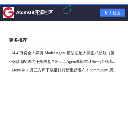
AtomGit开源社区
加入社区
逐篇摘要
更多推荐
1. Building Effective Agents (2024-12-19)
·
14.4 万奖金！昇腾 Model Agent 模型适配大赛正式起航（第二季）
基于与数十个团队合作经验的 Agent 设计原则总结。
·
模型适配调优还是黑盒？Model Agent新版本让每一步都清晰可见
区分 workflow（预定义路径）与 Agent（动态自主决策）。
·
AtomGit 7 月三方库下载量排行榜重磅发布！community 累计破百万断层领跑，Chromium 组件全面霸榜
提出六种架构模式：增强型 LLM、提示链、路由、并行化、编排
者-工作者、评估者-优化者。
核心主张：最成功的实现采用简单可组合模式而非复杂框架。
2. Claude Code: Best Practices for Agentic Coding
(2025-04-18)
系统性使用指南。