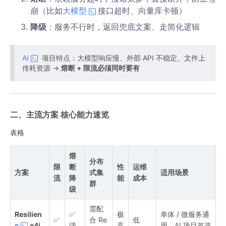
崩（比如
大模型
接口超时、向量库卡顿）
降级
：服务不行时，返回兜底文案、走简化逻辑
AI
项目特点：大模型响应慢、外部 API 不稳定、文件上
传耗资源 →
熔断 + 限流必须同时要有
二、主流方案 核心能力速览
表格
熔
分布
限
断
性
运维
方案
式集
适用场景
流
降
能
成本
群
级
需配
Resilien
✅
极
单体 / 微服务通
✅
合 Re
低
c
e4j
强
高
用、AI 项目首选