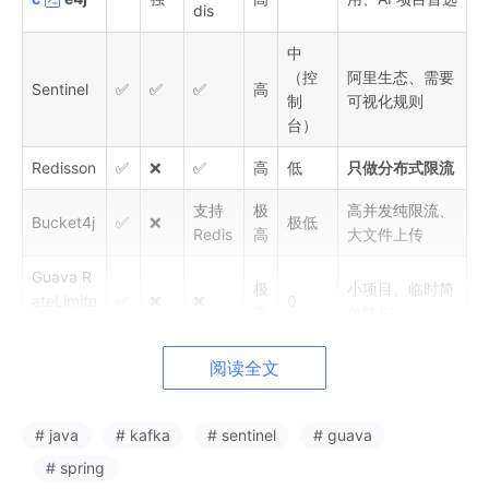
dis
中
（控
阿里生态、需要
Sentinel
✅
✅
✅
高
制
可视化规则
台）
Redisson
✅
❌
✅
高
低
只做分布式限流
支持
极
高并发纯限流、
Bucket4j
✅
❌
极低
Redis
高
大文件上传
Guava R
极
小项目、临时简
ateLimite
✅
❌
❌
0
高
单防刷
r
阅读全文
Redis+L
无框架、轻量自
✅
❌
✅
高
极低
ua
研
老旧项目，
彻底
# java
# kafka
# sentinel
# guava
Hystrix
✅
✅
✅
低
高
淘汰
# spring