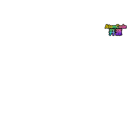
✅ 组合方案：
熔断降级：Resilience4j
（本地熔断，防单实例雪
崩）
分布式限流：Redisson
（全局统一 QPS、多节点流
量统一管控）
原因：
Resilience4j 没有原生分布式限流
Redisson 只有限流、没有熔断
两者互补，企业微服务标准搭配
3. 高并发场景（大文件上传、高频问答）
✅
Bucket4j