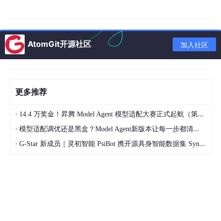
三、按「项目类型」直接选型（抄作业）
AtomGit开源社区
加入社区
1. 单体项目（你当前 RAG 项目）
✅
最终推荐：Resilience4j
自带：限流 + 熔断 + 降级 + 超时控制
更多推荐
无中间件强依赖、轻量、Spring 官方维护
·
14.4 万奖金！昇腾 Model Agent 模型适配大赛正式起航（第二季）
完美适配 AI 大模型慢接口、文档上传、向量库异常
·
模型适配调优还是黑盒？Model Agent新版本让每一步都清晰可见
不需要控制台、配置简单、注解即用
·
G-Star 新成员｜灵初智能 PsiBot 携开源具身智能数据集 SynData 入驻 AtomGit
你的项目直接用这套：
Resilience4j 全覆盖，完全替代
Sentinel
2. 集群 / 多实例部署（后续扩容）